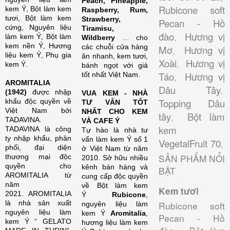
Peach, Pineapple,
Rubicone soft
kem Ý, Bột làm kem
Raspberry, Rum,
tươi, Bột làm kem
Strawberry,
Pecan - Hồ
cứng, Nguyên liệu
Tiramisu,
đào
Hương vị
làm kem Ý, Bột làm
,
Wildberry
… cho
kem nền Ý, Hương
các chuỗi cửa hàng
Mơ
Hương vị
,
liệu kem Ý, Phụ gia
ăn nhanh, kem tươi,
Xoài
Hương vị
,
kem Ý.
bánh ngọt với giá
Táo
Hương vị
tốt nhất Việt Nam.
,
AROMITALIA
Dâu Tây
,
(1942)
được nhập
VUA KEM - NHÀ
Topping Dâu
khẩu độc quyền về
TƯ VẤN TỐT
Việt Nam bởi
NHẤT CHO KEM
tây
Bột làm
,
TADAVINA.
VÀ CAFE Ý
kem
TADAVINA là công
Tự hào là nhà tư
ty nhập khẩu, phân
vấn làm kem Ý số 1
VegetalFruit 70
,
phối, đại diện
ở Việt Nam từ năm
SẢN PHẨM NỔI
thương mại độc
2010. Sở hữu nhiều
quyền cho
kênh bán hàng và
BẬT
AROMITALIA từ
cung cấp độc quyền
năm
về Bột làm kem
Kem tươi
2021. AROMITALIA
Ý
Rubicone
,
là nhà sản xuất
Rubicone soft
nguyên liệu làm
nguyên liệu làm
kem Ý
Aromitalia
,
Pecan - Hồ
kem Ý “ GELATO
hương liệu làm kem