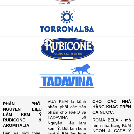
VUA KEM là kênh
CHO CÁC NHÀ
PHÂN PHỐI
phân phối các sản
HÀNG KHÁC TRÊN
NGUYÊN LIỆU
phẩm cho PAFO và
CẢ NƯỚC
.
LÀM KEM Ý
TADAVINA về
RUBICONE &
ROMA BELA - mô
Nguyên liệu làm
AROMITALIA
hình nhà hàng KEM
kem Ý, Bột làm kem
NGON & CAFE Ý
Bán và giới thiệu
tươi Ý, Bột làm kem