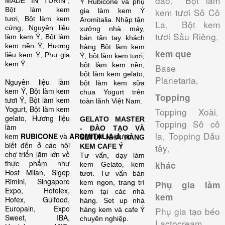
đào
Bột làm
,
MADE IN TURIN”,
Ý Rubicone và phụ
Bột làm kem
kem tươi Sô Cô
gia làm kem Ý
tươi, Bột làm kem
Aromitalia.
Nhập tận
La
Bột kem
,
cứng, Nguyên liệu
xưởng nhà máy,
tươi Sầu Riêng
,
làm kem Ý, Bột làm
bán tận tay khách
kem nền Ý, Hương
hàng Bột làm kem
kem que
liệu kem Ý, Phụ gia
Ý, bột làm kem tươi,
kem Ý.
bột làm kem nền,
Base
bột làm kem gelato,
Planetaria
,
Nguyên liệu làm
bột làm kem sữa
kem Ý, Bột làm kem
chua Yogurt trên
Topping
tươi Ý, Bột làm kem
toàn lãnh Việt Nam.
Yogurt, Bột làm kem
Topping Xoài
,
gelato, Hương liệu
GELATO MASTER
Topping Sô cô
làm
- ĐÀO TẠO VÀ
la
Topping Dâu
kem
RUBICONE
và
AROMITALIA
được
,
SETUP NHÀ HÀNG
biết đến ở các hội
tây
KEM CAFE Ý
,
chợ triển lãm lớn về
Tư vấn, dạy làm
thực phẩm như
khác
kem Gelato, kem
Host Milan, Sigep
tươi. Tư vấn bán
Rimini, Singapore
kem ngon, trang trí
Phụ gia làm
Expo, Hotelex,
kem tại các nhà
kem
Hofex, Gulfood,
hàng. Set up nhà
Europain, Expo
Phụ gia tạo béo
hàng kem và cafe Ý
Sweet, IBA,
chuyên nghiệp.
Lactocream
,