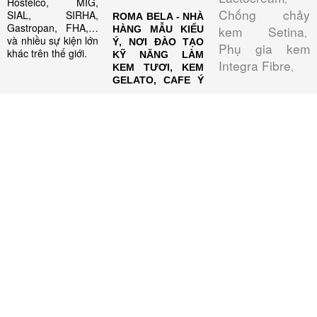
Hostelco, MIG,
Chống chảy
SIAL, SIRHA,
ROMA BELA - NHÀ
Gastropan, FHA,…
kem Setina
HÀNG MẪU KIỂU
,
và nhiều sự kiện lớn
Ý, NƠI ĐÀO TẠO
Phụ gia kem
khác trên thế giới.
KỸ NĂNG LÀM
Integra Fibre
,
KEM TƯƠI, KEM
GELATO, CAFE Ý