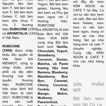
với đầy đủ món
Nguyên liệu làm
Yogurt, Bột làm kem
KEM NGON và
kem Ý, bột làm kem
gelato, Hương liệu
CAFE Ý tại đây. Là
tươi Ý, bột làm kem
làm kem và Phụ gia
nơi tư vấn làm kem
Gelato Ý, bột làm
kem ngon với 2
và cafe, đào tạo làm
kem sữa chua Ý
thương hiệu
kem Gelato, kem
cho 2 thương
RUBICONE
tươi, tư vấn bán
hiệu
RUBICONE
(1959)
và AROMITALIA trên
kem ngon, trang trí
và
AROMITALIA
(1942)
toàn lãnh thổ Việt
kem tại các nhà
ở Việt Nam.
Nam. VUA KEM
hàng. Set up nhà
cung ứng Bột làm
hàng kem và cafe Ý
RUBICONE
kem tươi
Vanilla,
chuyên nghiệp.
(1959)
được nhập
Chocolate, Yogurt,
Cung cấp KEM
khẩu độc quyền về
Strawberry,
NGON & CAFE Ý
Việt Nam bởi
Coconut, Durian,
cho các nhà hàng
MENMOT, công ty
Matcha, và Paste
khác.
nhập khẩu, phân
hương liệu kem
phối và đại diện
Banana, Blueberry,
thương mại độc
Blackberry, Bon
quyền thương
Bon, Caramel,
SẢN PHẨM
hiệu RUBICONE
Cherry, Coconut,
trên toàn lãnh thổ
MỚI
Cookie, Kiwi,
Việt Nam từ năm
Mango, Melon,
Bột làm kem
2017. RUBICONE là
Mulberry,
nhà sản xuất
Passionfruit,
tươi Sô Cô La
,
nguyên liệu làm