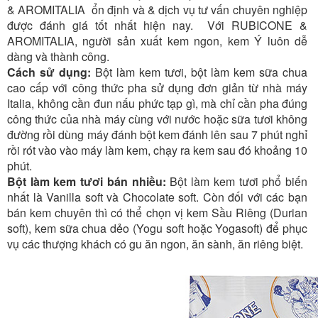
& AROMITALIA ổn định và & dịch vụ tư vấn chuyên nghiệp
được đánh giá tốt nhất hiện nay. Với RUBICONE &
AROMITALIA, người sản xuất kem ngon, kem Ý luôn dễ
dàng và thành công.
Cách sử dụng:
Bột làm kem tươi, bột làm kem sữa chua
cao cấp với công thức pha sử dụng đơn giản từ nhà máy
Italia, không cần đun nấu phức tạp gì, mà chỉ cần pha đúng
công thức của nhà máy cùng với nước hoặc sữa tươi không
đường rồi dùng máy đánh bột kem đánh lên sau 7 phút nghỉ
rồi rót vào vào máy làm kem, chạy ra kem sau đó khoảng 10
phút.
Bột làm kem tươi bán nhiều:
Bột làm kem tươi phổ biến
nhất là Vanilla soft và Chocolate soft. Còn đối với các bạn
bán kem chuyên thì có thể chọn vị kem Sầu Riêng (Durian
soft), kem sữa chua dẻo (Yogu soft hoặc Yogasoft) để phục
vụ các thượng khách có gu ăn ngon, ăn sành, ăn riêng biệt.