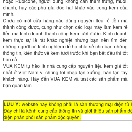
hoặc Rubicone, người dùng không cần thêm trứng, muối,
chanh, hay các phụ gia độc hại khác vào trong kem của
mình.
Chưa có một cửa hàng nào dùng nguyên liệu rẻ tiền mà
thành công được, cũng như chọn các loại máy làm kem rẻ
tiền mà kinh doanh thành công kem tươi được. Kinh doanh
kem thực sự là rất khắc nghiệt nhưng bạn nên tìm đến
những người có kinh nghiệm để họ chia sẻ cho bạn những
thông tin, kiến thức về kem tươi trước khi bạn bắt đầu thì tốt
hơn cả.
VUA KEM tự hào là nhà cung cấp nguyên liệu kem giá tốt
nhất ở Việt Nam vì chúng tôi nhập tận xưởng, bán tận tay
khách hàng. Hãy đến VUA KEM và test các sản phẩm mà
bạn quan tâm.
LƯU Ý:
website này không phải là sàn thương mại điện tử 
Đây chỉ là kênh cung cấp thông tin và giới thiệu sản phẩm 
diện phân phối sản phẩm độc quyền.