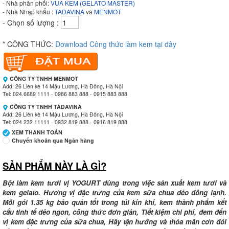
- Nhà phân phối:
VUA KEM (GELATO MASTER)
- Nhà Nhập khẩu :
TADAVINA
và
MENMOT
- Chọn số lượng :
* CÔNG THỨC:
Download Công thức làm kem tại đây
CÔNG TY TNHH MENMOT
Add: 26 Liền kề 14 Mậu Lương, Hà Đông, Hà Nội
Tel: 024.6689 1111 - 0986 883 888 - 0915 883 888
CÔNG TY TNHH TADAVINA
Add: 26 Liền kề 14 Mậu Lương, Hà Đông, Hà Nội
Tel: 024 232 11111 - 0932 819 888 - 0916 819 888
XEM THANH TOÁN
Chuyển khoản qua Ngân hàng
SẢN PHẨM NÀY LÀ GÌ?
Ngân hàng Ngoại thương Việt Nam
Chi nhánh:
Vietcombank Tây Hà Nội
Chủ TK:
CÔNG TY TNHH MENMOT
Bột làm kem tươi vị YOGURT dùng trong việc sản xuất kem tươi và
Số TK:
069 1000 811 888
kem gelato. Hương vị đặc trưng của kem sữa chua dẻo đông lạnh.
Mỗi gói 1.35 kg bảo quản tốt trong túi kín khí, kem thành phẩm kết
Ngân hàng Ngoại thương Việt Nam
cấu tinh tế dẻo ngon, công thức đơn giản, Tiết kiệm chi phí, đem đến
Chi nhánh:
Vietcombank Tây Hà Nội
vị kem đặc trưng của sữa chua, Hãy tận hưởng và thỏa mãn cơn đói
Chủ TK:
CÔNG TY TNHH TADAVINA