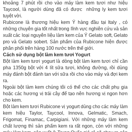
khoảng 7 phút rồi cho vào máy làm kem tươi như hiệu
Taycool, là người dùng đã có được những ly kem tươi
tuyệt vời.
Rubicone là thương hiệu kem Ý hàng đầu tại Italy , có
những chuyên gia tốt nhất trong lĩnh vực nghiên cứu và sản
xuất các loại nguyên liệu làm kem của Ý Gelato soft, Gelato
pro và Gelato sobert. Sản phẩm của Rubicone hiện được
phân phối trên hàng 100 nước trên thế giới.
Cách sử dụng bột làm kem tươi Yogurt
Bột làm kem tươi yogurt là dòng bột làm kem tươi chỉ cần
pha 1350g bột với 4 lít sữa tươi, không đường, rồi dùng
máy đánh bột đánh tan với sữa rồi cho vào máy và đợi kem
ra.
Ngoài bột làm kem chúng tôi có thể cho các chất phụ gia
hoặc các hương vị trái cây để tạo nên hương vị ngon hơn
cho kem.
Bột làm kem tươi Rubicone vị yogurt dùng cho các máy làm
kem hiệu Taylor, Taycool, Innova, Gelmatic, Smach,
Frigomat, Finamac, Carpigiani. Với những máy làm kem
chất lượng thì sản phẩm kem ra rất ngon, còn với những