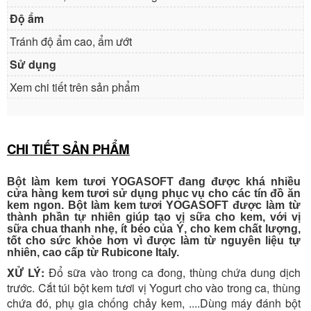
Độ ẩm
Tránh độ ẩm cao, ẩm ướt
Sử dụng
Xem chi tiết trên sản phẩm
CHI TIẾT SẢN PHẨM
Bột làm kem tươi YOGASOFT đang được khá nhiều
cửa hàng kem tươi sử dụng phục vụ cho các tín đồ ăn
kem ngon. Bột làm kem tươi YOGASOFT được làm từ
thành phần tự nhiên giúp tạo vị sữa cho kem, với vị
sữa chua thanh nhẹ, ít béo của Ý, cho kem chất lượng,
tốt cho sức khỏe hơn vì được làm từ nguyên liệu tự
nhiên, cao cấp từ Rubicone Italy.
XỬ LÝ:
Đổ sữa vào trong ca đong, thùng chứa dung dịch
trước. Cắt túi bột kem tươi vị Yogurt cho vào trong ca, thùng
chứa đó, phụ gia chống chảy kem, ....Dùng máy đánh bột