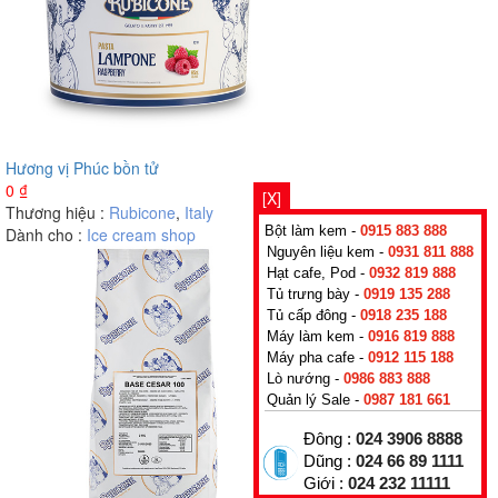
Hương vị Phúc bồn tử
0
₫
[X]
Thương hiệu :
Rubicone
,
Italy
Bột làm kem -
0915 883 888
Dành cho :
Ice cream shop
Nguyên liệu kem -
0931 811 888
Hạt cafe, Pod -
0932 819 888
Tủ trưng bày -
0919 135 288
Tủ cấp đông -
0918 235 188
Máy làm kem -
0916 819 888
Máy pha cafe -
0912 115 188
Lò nướng -
0986 883 888
Quản lý Sale -
0987 181 661
Đông :
024 3906 8888
Dũng :
024 66 89 1111
Giới :
024 232 11111