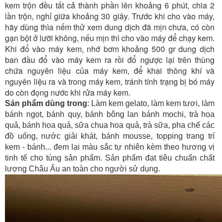
kem trộn đều tất cả thành phần lên khoảng 6 phút, chia 2
lần trộn, nghỉ giữa khoảng 30 giây. Trước khi cho vào máy,
hãy dùng thìa nếm thử xem dung dịch đã mịn chưa, có còn
gạn bột ở lưỡi không, nếu mịn thì cho vào máy để chạy kem.
Khi đổ vào máy kem, nhớ bơm khoảng 500 gr dung dịch
ban đầu đổ vào máy kem ra rồi đổ ngược lại trên thùng
chứa nguyên liệu của máy kem, để khai thông khí và
nguyên liệu ra và trong máy kem, tránh tính trạng bị bó máy
do còn đọng nước khi rửa máy kem.
Sản phẩm dùng trong
: Làm kem gelato, làm kem tươi, làm
bánh ngọt, bánh quy, bánh bông lan bánh mochi, trà hoa
quả, bánh hoa quả, sữa chua hoa quả, trà sữa, pha chế các
đồ uống, nước giải khát, bánh mousse, topping trang trí
kem - bánh... đem lại màu sắc tự nhiên kèm theo hương vị
tinh tế cho tùng sản phẩm. Sản phẩm đạt tiêu chuẩn chất
lượng Châu Âu an toàn cho người sử dụng.