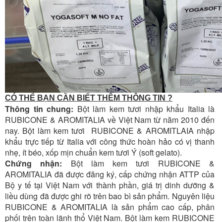
CÓ THỂ BẠN CẦN BIẾT THÊM THÔNG TIN ?
Thông tin chung:
Bột làm kem tươi nhập khẩu Italia là
RUBICONE & AROMITALIA về Việt Nam từ năm 2010 đến
nay. Bột làm kem tươi RUBICONE & AROMITLAIA nhập
khẩu trực tiếp từ Italia với công thức hoàn hảo có vị thanh
nhẹ, ít béo, xốp mịn chuẩn kem tươi Ý (soft gelato).
Chứng nhận:
Bột làm kem tươi RUBICONE &
AROMITALIA đã được đăng ký, cấp chứng nhận ATTP của
Bộ y tế tại Việt Nam với thành phần, giá trị dinh dưỡng &
liều dùng đã được ghi rõ trên bao bì sản phẩm. Nguyên liệu
RUBICONE & AROMITALIA là sản phẩm cao cấp, phân
phối trên toàn lãnh thổ Việt Nam. Bột làm kem RUBICONE