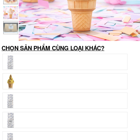
CHỌN SẢN PHẨM CÙNG LOẠI KHÁC?