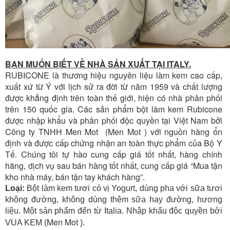
BẠN MUỐN BIẾT VỀ NHÀ SẢN XUẤT TẠI ITALY.
RUBICONE là thương hiệu nguyên liệu làm kem cao cấp,
xuất xứ từ Ý với lịch sử ra đời từ năm 1959 và chất lượng
được khẳng định trên toàn thế giới, hiện có nhà phân phối
trên 150 quốc gia. Các sản phẩm bột làm kem Rubicone
được nhập khẩu và phân phối độc quyền tại Việt Nam bởi
Công ty TNHH
Men Mot
(
Men Mot
) với nguồn hàng ổn
định và được cấp chứng nhận an toàn thực phẩm của Bộ Y
Tế. Chúng tôi tự hào cung cấp giá tốt nhất, hàng chính
hãng, dịch vụ sau bán hàng tốt nhất, cung cấp giá “Mua tận
kho nhà máy, bán tận tay khách hàng”.
Loại:
Bột làm kem tươi có vị Yogurt, dùng pha với
sữa tươi
không đường
, không dùng thêm sữa hay
đ
ường
, hương
liệu. Một sản phẩm đến từ Italia. Nhập khẩu độc quyền bởi
Men Mot
VUA KEM (
).