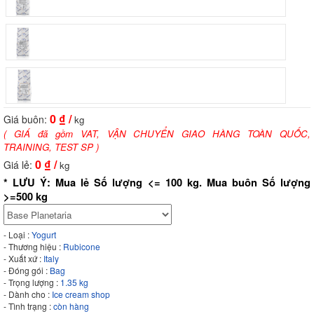
0
₫ /
Giá buôn:
kg
( GIÁ đã gồm VAT, VẬN CHUYỂN GIAO HÀNG TOÀN QUỐC,
TRAINING, TEST SP )
0
₫ /
Giá lẻ:
kg
* LƯU Ý: Mua lẻ Số lượng <= 100 kg. Mua buôn Số lượng
>=500 kg
- Loại :
Yogurt
- Thương hiệu :
Rubicone
- Xuất xứ :
Italy
- Đóng gói :
Bag
- Trọng lượng :
1.35 kg
- Dành cho :
Ice cream shop
- Tình trạng :
còn hàng