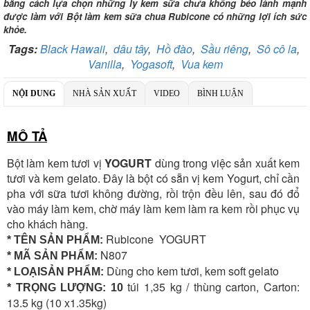
bằng cách lựa chọn những ly kem sữa chưa không béo lành mạnh
Số TK:
069 1000 886 001
được làm với Bột làm kem sữa chua Rubicone có những lợi ích sức
khỏe.
Ngân hàng TMCP Việt Nam Thịnh Vượng
Chi nhánh:
Chi nhánh VBbank Hà Nội
Tags:
Black Hawaii
,
dâu tây
,
Hồ đào
,
Sầu riêng
,
Sô cô la
,
Chủ TK:
Nguyễn Văn Tuấn
Vanilla
,
Yogasoft
,
Vua kem
Số TK:
222 899 001
NỘI DUNG
NHÀ SẢN XUẤT
VIDEO
BÌNH LUẬN
Ngân hàng Ngoại thương Việt Nam
Chi nhánh:
Chi nhánh Vietcombank Hà Nội
Chủ TK:
Nguyễn Văn Tuấn
Số TK:
1986 883 888
MÔ TẢ
Bột làm kem tươi vị
YOGURT
dùng trong việc sản xuất kem
tươi và kem gelato. Đây là bột có sẵn vị kem Yogurt, chỉ cần
pha với sữa tươi không đường, rồi trộn đều lên, sau đó đổ
vào máy làm kem, chờ máy làm kem làm ra kem rồi phục vụ
cho khách hàng.
Rubicone
YOGURT
* TÊN SẢN PHẨM:
N807
* MÃ SẢN PHẨM:
Dùng cho kem tươi, kem soft gelato
* LOẠISẢN PHẨM:
túi 1,35 kg / thùng carton, Carton:
* TRỌNG LƯỢNG: 10
13.5 kg (10 x1.35kg)