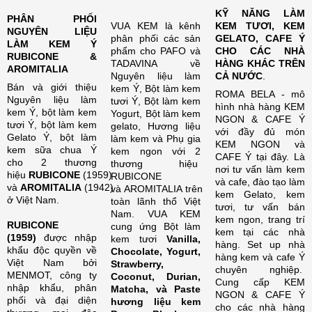
KỸ NĂNG LÀM
PHÂN PHỐI
VUA KEM là kênh
KEM TƯƠI, KEM
NGUYÊN LIỆU
phân phối các sản
GELATO, CAFE Ý
LÀM KEM Ý
phẩm cho PAFO và
CHO CÁC NHÀ
RUBICONE &
TADAVINA về
HÀNG KHÁC TRÊN
AROMITALIA
Nguyên liệu làm
CẢ NƯỚC
.
Bán và giới thiệu
kem Ý, Bột làm kem
ROMA BELA - mô
Nguyên liệu làm
tươi Ý, Bột làm kem
hình nhà hàng KEM
kem Ý, bột làm kem
Yogurt, Bột làm kem
NGON & CAFE Ý
tươi Ý, bột làm kem
gelato, Hương liệu
với đầy đủ món
Gelato Ý, bột làm
làm kem và Phụ gia
KEM NGON và
kem sữa chua Ý
kem ngon với 2
CAFE Ý tại đây. Là
cho 2 thương
thương hiệu
nơi tư vấn làm kem
hiệu
RUBICONE
(1959)
RUBICONE
và cafe, đào tạo làm
và
AROMITALIA
(1942)
và AROMITALIA trên
kem Gelato, kem
ở Việt Nam.
toàn lãnh thổ Việt
tươi, tư vấn bán
Nam. VUA KEM
kem ngon, trang trí
RUBICONE
cung ứng Bột làm
kem tại các nhà
(1959)
được nhập
kem tươi
Vanilla,
hàng. Set up nhà
khẩu độc quyền về
Chocolate, Yogurt,
hàng kem và cafe Ý
Việt Nam bởi
Strawberry,
chuyên nghiệp.
MENMOT, công ty
Coconut, Durian,
Cung cấp KEM
nhập khẩu, phân
Matcha, và Paste
NGON & CAFE Ý
phối và đại diện
hương liệu kem
cho các nhà hàng