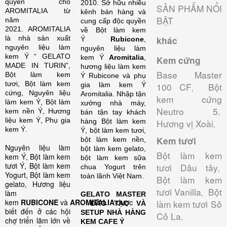
quyền cho
2010. Sở hữu nhiều
SẢN PHẨM NỔI
AROMITALIA từ
kênh bán hàng và
BẬT
năm
cung cấp độc quyền
2021. AROMITALIA
về Bột làm kem
là nhà sản xuất
khác
Ý
Rubicone
,
nguyên liệu làm
nguyên liệu làm
kem Ý “ GELATO
kem Ý
Aromitalia
,
Kem cứng
MADE IN TURIN”,
hương liệu làm kem
Base Master
Bột làm kem
Ý Rubicone và phụ
tươi, Bột làm kem
gia làm kem Ý
100 CF
Bột
,
cứng, Nguyên liệu
Aromitalia.
Nhập tận
kem cứng
làm kem Ý, Bột làm
xưởng nhà máy,
Neutro 5
kem nền Ý, Hương
,
bán tận tay khách
liệu kem Ý, Phụ gia
hàng Bột làm kem
Hương vị Xoài
,
kem Ý.
Ý, bột làm kem tươi,
Kem tươi
bột làm kem nền,
Nguyên liệu làm
bột làm kem gelato,
Bột làm kem
kem Ý, Bột làm kem
bột làm kem sữa
tươi Ý, Bột làm kem
tươi Dâu tây
chua Yogurt trên
,
Yogurt, Bột làm kem
toàn lãnh Việt Nam.
Bột làm kem
gelato, Hương liệu
tươi Vanilla
Bột
,
làm
GELATO MASTER
kem
RUBICONE
và
AROMITALIA
được
làm kem tươi Sô
- ĐÀO TẠO VÀ
biết đến ở các hội
SETUP NHÀ HÀNG
Cô La
,
chợ triển lãm lớn về
KEM CAFE Ý