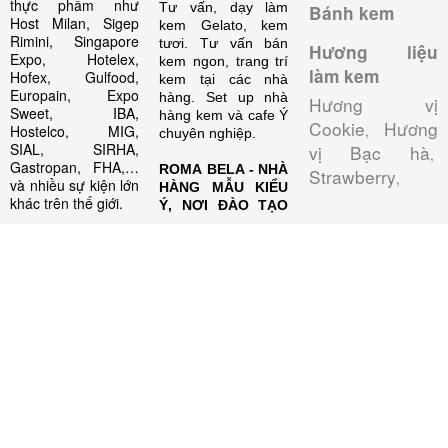
thực phẩm như
Tư vấn, dạy làm
Bánh kem
Host Milan, Sigep
kem Gelato, kem
Rimini, Singapore
tươi. Tư vấn bán
Hương liệu
Expo, Hotelex,
kem ngon, trang trí
làm kem
Hofex, Gulfood,
kem tại các nhà
Europain, Expo
hàng. Set up nhà
Hương vị
Sweet, IBA,
hàng kem và cafe Ý
Cookie
Hương
,
Hostelco, MIG,
chuyên nghiệp.
SIAL, SIRHA,
vị Bạc hà
,
Gastropan, FHA,…
ROMA BELA - NHÀ
Strawberry
,
và nhiều sự kiện lớn
HÀNG MẪU KIỂU
khác trên thế giới.
Ý, NƠI ĐÀO TẠO