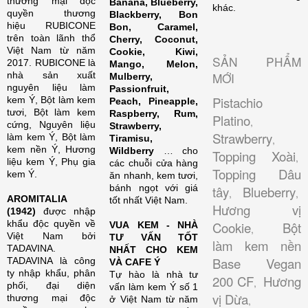
thương mại độc
Banana, Blueberry,
khác.
quyền thương
Blackberry, Bon
hiệu RUBICONE
Bon, Caramel,
trên toàn lãnh thổ
Cherry, Coconut,
Việt Nam từ năm
Cookie, Kiwi,
SẢN PHẨM
2017. RUBICONE là
Mango, Melon,
nhà sản xuất
MỚI
Mulberry,
nguyên liệu làm
Passionfruit,
Pistachio
kem Ý, Bột làm kem
Peach, Pineapple,
tươi, Bột làm kem
Raspberry, Rum,
Platino
,
cứng, Nguyên liệu
Strawberry,
Strawberry
làm kem Ý, Bột làm
Tiramisu,
,
kem nền Ý, Hương
Wildberry
… cho
Topping Xoài
,
liệu kem Ý, Phụ gia
các chuỗi cửa hàng
Topping Dâu
kem Ý.
ăn nhanh, kem tươi,
bánh ngọt với giá
tây
Blueberry
,
,
AROMITALIA
tốt nhất Việt Nam.
Hương vị
(1942)
được nhập
khẩu độc quyền về
Cookie
Bột
VUA KEM - NHÀ
,
Việt Nam bởi
TƯ VẤN TỐT
làm kem nền
TADAVINA.
NHẤT CHO KEM
Base Vegan
TADAVINA là công
VÀ CAFE Ý
ty nhập khẩu, phân
Tự hào là nhà tư
200 CF
Hương
,
phối, đại diện
vấn làm kem Ý số 1
vị Dừa
thương mại độc
ở Việt Nam từ năm
,