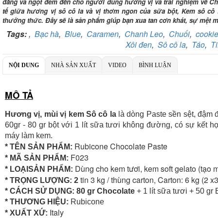
đắng và ngọt đem đến cho người dùng hương vị và trải nghiệm về Cho
tế giữa hương vị sô cô la và vị thơm ngon của sữa bột, Kem sô cô
thưởng thức. Đây sẽ là sản phẩm giúp bạn xua tan cơn khát, sự mệt 
Tags:
,
Bạc hà
,
Blue
,
Caramen
,
Chanh Leo
,
Chuối
,
cooki
Xôi đen
,
Sô cô la
,
Táo
,
Ti
NỘI DUNG
NHÀ SẢN XUẤT
VIDEO
BÌNH LUẬN
MÔ TẢ
Hương vị, mùi vị kem Sô cô la
là dòng Paste sền sệt, đậm 
60gr - 80 gr bột với 1 lít sữa tươi không đường, có sự kết h
máy làm kem.
Rubicone Chocolate Paste
* TÊN SẢN PHẨM:
F023
* MÃ SẢN PHẨM:
Dùng cho kem tươi, kem soft gelato (tạo 
* LOẠISẢN PHẨM:
tin 3 kg / thùng carton, Carton: 6 kg (2 x
* TRỌNG LƯỢNG: 2
* CÁCH SỬ DỤNG: 80 gr Chocolate
+ 1 lít sữa tươi + 50 gr
* THƯƠNG HIỆU:
Rubicone
Italy
* XUẤT XỨ: