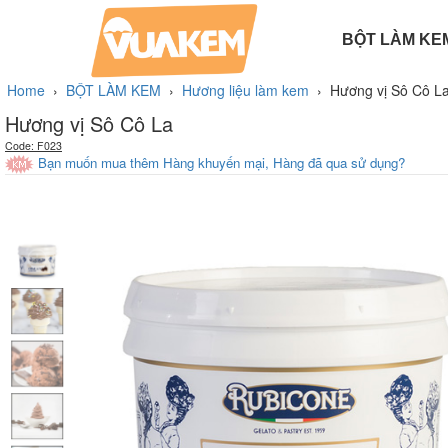
BỘT LÀM KE
BỘT LÀM BÁNH
PHỤ GIA LÀM KEM
BỘT LÀM KEM TƯƠI
HƯƠNG LIỆU LÀM KEM
BỘT LÀM KEM CỨNG
Home
›
BỘT LÀM KEM
›
Hương liệu làm kem
›
Hương vị Sô Cô L
Hương vị Sô Cô La
Code: F023
Bạn muốn mua thêm Hàng khuyến mại, Hàng đã qua sử dụng?