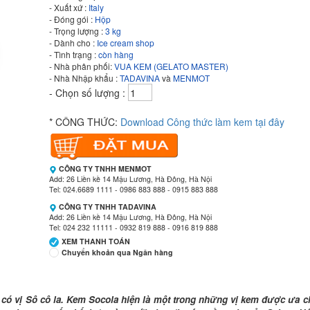
- Xuất xứ :
Italy
- Đóng gói :
Hộp
- Trọng lượng :
3 kg
- Dành cho :
Ice cream shop
- Tình trạng :
còn hàng
- Nhà phân phối:
VUA KEM (GELATO MASTER)
- Nhà Nhập khẩu :
TADAVINA
và
MENMOT
- Chọn số lượng :
* CÔNG THỨC:
Download Công thức làm kem tại đây
CÔNG TY TNHH MENMOT
Add: 26 Liền kề 14 Mậu Lương, Hà Đông, Hà Nội
Tel: 024.6689 1111 - 0986 883 888 - 0915 883 888
CÔNG TY TNHH TADAVINA
Add: 26 Liền kề 14 Mậu Lương, Hà Đông, Hà Nội
Tel: 024 232 11111 - 0932 819 888 - 0916 819 888
XEM THANH TOÁN
Chuyển khoản qua Ngân hàng
Ngân hàng Ngoại thương Việt Nam
Chi nhánh:
Vietcombank Tây Hà Nội
có vị Sô cô la. Kem Socola hiện là một trong những vị kem được ưa ch
Chủ TK:
CÔNG TY TNHH MENMOT