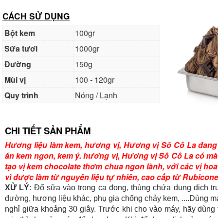
CÁCH SỬ DỤNG
Bột kem
100gr
Sữa tươi
1000gr
Đường
150g
Mùi vị
100 - 120gr
Quy trình
Nóng / Lạnh
CHI TIẾT SẢN PHẨM
Hương liệu làm kem, hương vị, Hương vị Sô Cô La đang
ăn kem ngon, kem ý. hương vị, Hương vị Sô Cô La có màu
tạo vị kem chocolate thơm chua ngon lành, với các vị hoa
vì được làm từ nguyên liệu tự nhiên, cao cấp từ Rubicone 
XỬ LÝ
: Đổ sữa vào trong ca đong, thùng chứa dung dịch tr
đường, hương liệu khác, phụ gia chống chảy kem, ....Dùng máy
nghỉ giữa khoảng 30 giây. Trước khi cho vào máy, hãy dùng