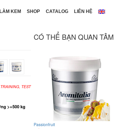
 LÀM KEM
SHOP
CATALOG
LIÊN HỆ
CÓ THỂ BẠN QUAN TÂM
 TRAINING, TEST
ợng >=500 kg
Passionfruit