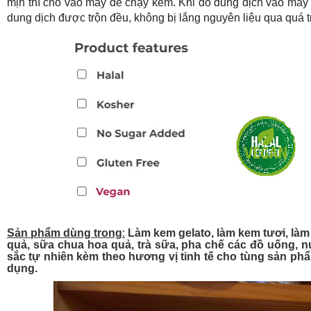
mịn thì cho vào máy để chạy kem. Khi đổ dung dịch vào máy
dung dịch được trộn đều, không bị lắng nguyên liệu qua quá t
Sản phẩm dùng trong
:
Làm kem gelato, làm kem tươi, làm
quả, sữa chua hoa quả, trà sữa, pha chế các đồ uống, nư
sắc tự nhiên kèm theo hương vị tinh tế cho tùng sản p
dụng.