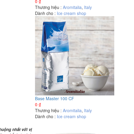
0
₫
Thương hiệu :
Aromitalia
,
Italy
Dành cho :
Ice cream shop
Base Master 100 CF
0
₫
Thương hiệu :
Aromitalia
,
Italy
Dành cho :
Ice cream shop
uộng nhất với vị