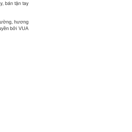
y, bán tận tay
 đường, hương
 quyền bởi VUA