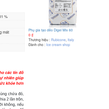
 31 %
Phụ gia tạo dẻo Digel Mix 60
g mát
0
₫
Thương hiệu :
Rubicone
,
Italy
Dành cho :
Ice cream shop
o các tín đồ
tự nhiên giúp
 sức khỏe hơn
hùng chứa đó,
ia 2 lần trộn,
ỡi không, nếu