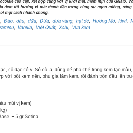
colate cao cấp, kết hợp cùng với vị tươi mát, mềm mịn của Gelato. Vớ
Số TK:
069 1000 811 888
 la đem tới hương vị mát thanh đặc trưng cùng sự ngon miệng, sảng
mỏi một cách nhanh chóng.
Ngân hàng Ngoại thương Việt Nam
e
,
Đào
,
dâu
,
dứa
,
Dừa
,
dưa vàng
,
hạt dẻ
,
Hương Mơ
,
kiwi
,
M
Chi nhánh:
Vietcombank Tây Hà Nội
Chủ TK:
CÔNG TY TNHH TADAVINA
ramisu
,
Vanilla
,
Việt Quất
,
Xoài
,
Vua kem
Số TK:
069 1000 886 001
Ngân hàng TMCP Việt Nam Thịnh Vượng
Chi nhánh:
Chi nhánh VBbank Hà Nội
Chủ TK:
Nguyễn Văn Tuấn
Số TK:
222 899 001
Ngân hàng Ngoại thương Việt Nam
đặc, cô đặc có vị Sô cô la, dùng để pha chế trong kem tạo màu
Chi nhánh:
Chi nhánh Vietcombank Hà Nội
ợp với bột kem nền, phụ gia làm kem, rồi đánh trộn đều lên tr
Chủ TK:
Nguyễn Văn Tuấn
Số TK:
1986 883 888
màu mùi vị kem)
3kg)
 Base + 5 gr Setina