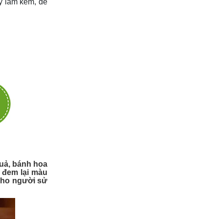
y làm kem, để
quả, bánh hoa
. đem lại màu
cho người sử