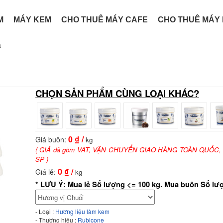
M
MÁY KEM
CHO THUÊ MÁY CAFE
CHO THUÊ MÁY
a
CHỌN SẢN PHẨM CÙNG LOẠI KHÁC?
0
₫ /
Giá buôn:
kg
( GIÁ đã gồm VAT, VẬN CHUYỂN GIAO HÀNG TOÀN QUỐC,
SP )
0
₫ /
Giá lẻ:
kg
* LƯU Ý: Mua lẻ Số lượng <= 100 kg. Mua buôn Số lư
- Loại :
Hương liệu làm kem
- Thương hiệu :
Rubicone