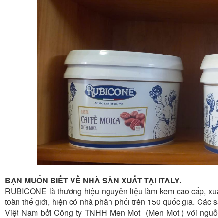
BẠN MUỐN BIẾT VỀ NHÀ SẢN XUẤT TẠI ITALY.
RUBICONE là thương hiệu nguyên liệu làm kem cao cấp, xuất 
toàn thế giới, hiện có nhà phân phối trên 150 quốc gia. Cá
Việt Nam bởi Công ty TNHH
Men Mot
(
Men Mot
) với ngu