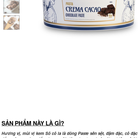
SẢN PHẨM NÀY LÀ GÌ?
Hương vị, mùi vị kem Sô cô la là dòng Paste sền sệt, đậm đặc, cô đặc 