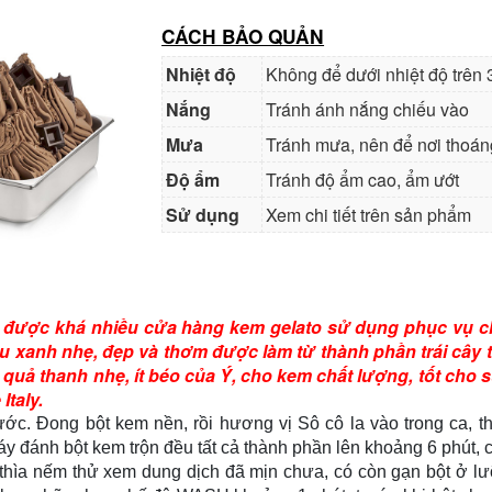
CÁCH BẢO QUẢN
Nhiệt độ
Không để dưới nhiệt độ trên
Nắng
Tránh ánh nắng chiếu vào
Mưa
Tránh mưa, nên để nơi thoán
Độ ẩm
Tránh độ ẩm cao, ẩm ướt
Sử dụng
Xem chi tiết trên sản phẩm
 được khá nhiều cửa hàng kem gelato sử dụng phục vụ ch
 xanh nhẹ, đẹp và thơm được làm từ thành phần trái cây 
 quả thanh nhẹ, ít béo của Ý, cho kem chất lượng, tốt cho
Italy.
ước. Đong bột kem nền, rồi hương vị Sô cô la
vào trong ca, t
 đánh bột kem trộn đều tất cả thành phần lên khoảng 6 phút, ch
 thìa nếm thử xem dung dịch đã mịn chưa, có còn gạn bột ở lư