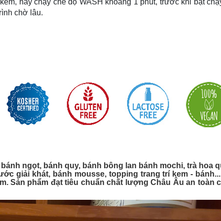
 kem, hãy chạy chế độ WASH khoảng 1 phút, trước khi bật chạ
rình chờ lâu.
 bánh ngọt, bánh quy, bánh bông lan bánh mochi, trà hoa 
ớc giải khát, bánh mousse, topping trang trí kem - bánh..
hẩm. Sản phẩm đạt tiêu chuẩn chất lượng Châu Âu an toàn 