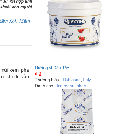
i sự kết hợp tinh
 khoái cho người
âm Xôi
,
Mâm
Hương vị Dâu Tây
, mùi kem, pha
0
₫
ước khi đổ vào
Thương hiệu :
Rubicone
,
Italy
Dành cho :
Ice cream shop