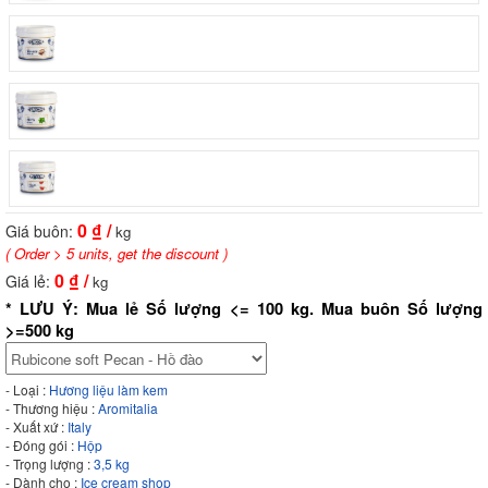
0
₫ /
Giá buôn:
kg
( Order > 5 units, get the discount )
0
₫ /
Giá lẻ:
kg
* LƯU Ý: Mua lẻ Số lượng <= 100 kg. Mua buôn Số lượng
>=500 kg
- Loại :
Hương liệu làm kem
- Thương hiệu :
Aromitalia
- Xuất xứ :
Italy
- Đóng gói :
Hộp
- Trọng lượng :
3,5 kg
- Dành cho :
Ice cream shop