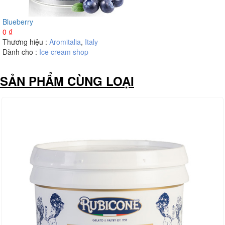
Blueberry
0
₫
Thương hiệu :
Aromitalia
,
Italy
Dành cho :
Ice cream shop
SẢN PHẨM CÙNG LOẠI