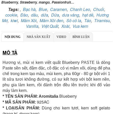
Blueberrry, Strawberry, mango, Passionfruit…
Chủ TK:
CÔNG TY TNHH TADAVINA
Số TK:
069 1000 886 001
Tags:
,
Bạc hà
,
Blue
,
Caramen
,
Chanh Leo
,
Chuối
,
cookie
,
Đào
,
dâu
,
dứa
,
Dừa
,
dưa vàng
,
hạt dẻ
,
Hương
Ngân hàng TMCP Việt Nam Thịnh Vượng
Mơ
,
kiwi
,
Mâm Xôi
,
Mâm Xôi đen
,
Sô cô la
,
Táo
,
Tiramisu
,
Chi nhánh:
Chi nhánh VBbank Hà Nội
Vanilla
,
Việt Quất
,
Xoài
,
Vua kem
Chủ TK:
Nguyễn Văn Tuấn
Số TK:
222 899 001
NỘI DUNG
NHÀ SẢN XUẤT
VIDEO
BÌNH LUẬN
Ngân hàng Ngoại thương Việt Nam
Chi nhánh:
Chi nhánh Vietcombank Hà Nội
Chủ TK:
Nguyễn Văn Tuấn
MÔ TẢ
Số TK:
1986 883 888
Hương vị, mùi vị kem việt quất Blueberry PASTE là dòng
Paste sền sệt, đậm đặc, cô đặc có vị mâm xôi, dùng để pha
chế trong kem tạo màu, mùi kem, pha 60gr - 80 gr bột với 1
lít sữa tươi không đường, có sự kết hợp với bột kem nền,
phụ gia làm kem, rồi đánh trộn đều lên trước khi đổ vào
máy làm kem.
Blueberry
* TÊN SẢN PHẨM: Aromitalia
925AC
* MÃ SẢN PHẨM:
Dùng cho kem tươi, kem soft gelato
* LOẠISẢN PHẨM:
(trang trí, decor kem)