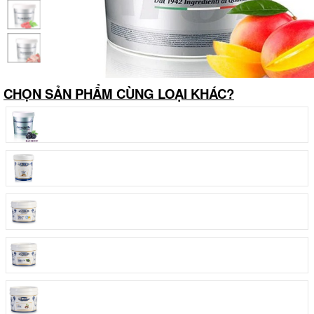
CHỌN SẢN PHẨM CÙNG LOẠI KHÁC?