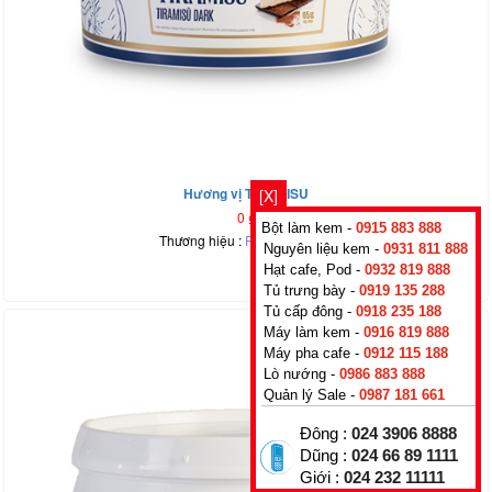
Hương vị TIRAMISU
[X]
0
₫
Bột làm kem -
0915 883 888
Thương hiệu :
Rubicone
,
Italy
Nguyên liệu kem -
0931 811 888
Hạt cafe, Pod -
0932 819 888
Tủ trưng bày -
0919 135 288
Tủ cấp đông -
0918 235 188
Máy làm kem -
0916 819 888
Máy pha cafe -
0912 115 188
Lò nướng -
0986 883 888
Quản lý Sale -
0987 181 661
Đông :
024 3906 8888
Dũng :
024 66 89 1111
Giới :
024 232 11111