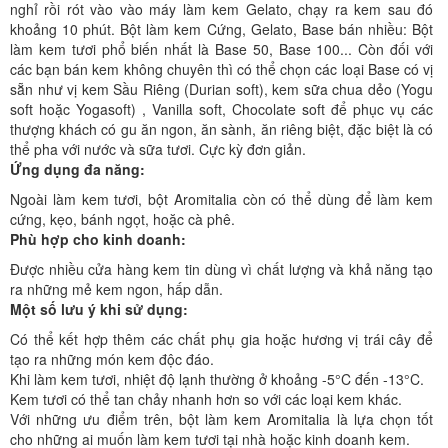
nghỉ rồi rót vào vào máy làm kem Gelato, chạy ra kem sau đó
khoảng 10 phút. Bột làm kem Cứng, Gelato, Base bán nhiều: Bột
làm kem tươi phổ biến nhất là Base 50, Base 100... Còn đối với
các bạn bán kem không chuyên thì có thể chọn các loại Base có vị
sẵn như vị kem Sầu Riêng (Durian soft), kem sữa chua dẻo (Yogu
soft hoặc Yogasoft) , Vanilla soft, Chocolate soft để phục vụ các
thượng khách có gu ăn ngon, ăn sành, ăn riêng biệt, đặc biệt là có
thể pha với nước và sữa tươi. Cực kỳ đơn giản.
Ứng dụng đa năng:
Ngoài làm kem tươi, bột Aromitalia còn có thể dùng để làm kem
cứng, kẹo, bánh ngọt, hoặc cà phê.
Phù hợp cho kinh doanh:
Được nhiều cửa hàng kem tin dùng vì chất lượng và khả năng tạo
ra những mẻ kem ngon, hấp dẫn.
Một số lưu ý khi sử dụng:
Có thể kết hợp thêm các chất phụ gia hoặc hương vị trái cây để
tạo ra những món kem độc đáo.
Khi làm kem tươi, nhiệt độ lạnh thường ở khoảng -5°C đến -13°C.
Kem tươi có thể tan chảy nhanh hơn so với các loại kem khác.
Với những ưu điểm trên, bột làm kem Aromitalia là lựa chọn tốt
cho những ai muốn làm kem tươi tại nhà hoặc kinh doanh kem.