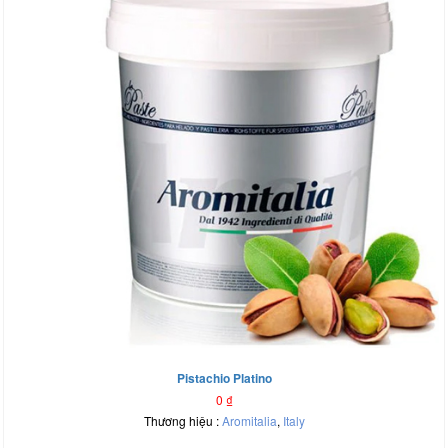
Pistachio Platino
0
₫
Thương hiệu :
Aromitalia
,
Italy