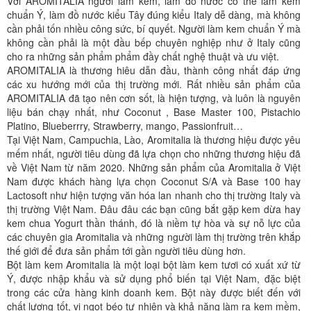
Với AROMITALIA người làm kem, làm đồ nước có thể làm kem
chuẩn Ý, làm đồ nước kiểu Tây đúng kiểu Italy dễ dàng, mà không
cần phải tốn nhiều công sức, bí quyết. Người làm kem chuẩn Ý mà
không cần phải là một đầu bếp chuyên nghiệp như ở Italy cũng
cho ra những sản phẩm phẩm đầy chất nghệ thuật và ưu việt.
AROMITALIA là thương hiêu dẫn đầu, thành công nhất đáp ứng
các xu hướng mới của thị trường mới. Rất nhiều sản phẩm của
AROMITALIA đã tạo nên cơn sốt, là hiện tượng, và luôn là nguyên
liệu bán chạy nhất, như Coconut , Base Master 100, Pistachio
Platino, Blueberrry, Strawberry, mango, Passionfruit…
Tại Việt Nam, Campuchia, Lào, Aromitalia là thương hiệu được yêu
mếm nhất, người tiêu dùng đã lựa chọn cho những thương hiệu đã
về Việt Nam từ năm 2020. Những sản phẩm của Aromitalia ở Việt
Nam được khách hàng lựa chọn Coconut S/A và Base 100 hay
Lactosoft như hiện tượng văn hóa lan nhanh cho thị trường Italy và
thị trường Việt Nam. Đâu đâu các bạn cũng bắt gặp kem dừa hay
kem chua Yogurt thần thánh, đó là niềm tự hòa và sự nỗ lực của
các chuyên gia Aromitalia và những người làm thị trường trên khắp
thế giới để đưa sản phẩm tới gần người tiêu dùng hơn.
Bột làm kem Aromitalia là một loại bột làm kem tươi có xuất xứ từ
Ý, được nhập khẩu và sử dụng phổ biến tại Việt Nam, đặc biệt
trong các cửa hàng kinh doanh kem. Bột này được biết đến với
chất lượng tốt, vị ngọt béo tự nhiên và khả năng làm ra kem mềm,