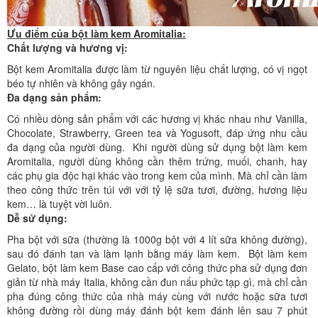
Ưu điểm của bột làm kem Aromitalia:
Chất lượng và hương vị:
Bột kem Aromitalia được làm từ nguyên liệu chất lượng, có vị ngọt
béo tự nhiên và không gây ngán.
Đa dạng sản phẩm:
Có nhiều dòng sản phẩm với các hương vị khác nhau như Vanilla,
Chocolate, Strawberry, Green tea và Yogusoft, đáp ứng nhu cầu
đa dạng của người dùng. Khi người dùng sử dụng bột làm kem
Aromitalia, người dùng không cần thêm trứng, muối, chanh, hay
các phụ gia độc hại khác vào trong kem của mình. Mà chỉ cần làm
theo công thức trên túi với với tỷ lệ sữa tươi, đường, hương liệu
kem… là tuyệt vời luôn.
Dễ sử dụng:
Pha bột với sữa (thường là 1000g bột với 4 lít sữa không đường),
sau đó đánh tan và làm lạnh bằng máy làm kem. Bột làm kem
Gelato, bột làm kem Base cao cấp với công thức pha sử dụng đơn
giản từ nhà máy Italia, không cần đun nấu phức tạp gì, mà chỉ cần
pha đúng công thức của nhà máy cùng với nước hoặc sữa tươi
không đường rồi dùng máy đánh bột kem đánh lên sau 7 phút