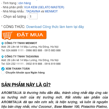
- Tình trạng :
còn hàng
- Nhà phân phối:
VUA KEM (GELATO MASTER)
- Nhà Nhập khẩu :
TADAVINA
và
MENMOT
- Chọn số lượng :
* CÔNG THỨC:
Download Công thức làm kem tại đây
CÔNG TY TNHH MENMOT
Add: 26 Liền kề 14 Mậu Lương, Hà Đông, Hà Nội
Tel: 024.6689 1111 - 0986 883 888 - 0915 883 888
CÔNG TY TNHH TADAVINA
Add: 26 Liền kề 14 Mậu Lương, Hà Đông, Hà Nội
Tel: 024 232 11111 - 0932 819 888 - 0916 819 888
XEM THANH TOÁN
Chuyển khoản qua Ngân hàng
SẢN PHẨM NÀY LÀ GÌ?
Ngân hàng Ngoại thương Việt Nam
Chi nhánh:
Vietcombank Tây Hà Nội
Chủ TK:
CÔNG TY TNHH MENMOT
AROMITALIA là thương hiêu dẫn đầu, thành công nhất đáp ứng các
Số TK:
069 1000 811 888
xu hướng mới của thị trường mới. Rất nhiều sản phẩm của
AROMITALIA đã tạo nên cơn sốt, là hiện tượng, và luôn là nguyên
Ngân hàng Ngoại thương Việt Nam
liệu bán chạy nhất, như Coconut , Base Master 100, Pistachio Platino,
Chi nhánh:
Vietcombank Tây Hà Nội