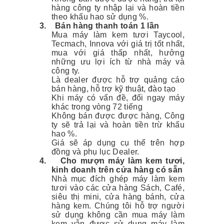
hàng công ty nhập lại và hoàn tiền
theo khấu hao sử dụng %.
3.
Bán hàng thanh toán 1 lần
Mua máy làm kem tươi Taycool,
Tecmach, Innova với giá trị tốt nhất,
mua với giá thấp nhất, hưởng
những ưu lợi ích từ nhà máy và
công ty.
Là dealer được hỗ trợ quảng cáo
bán hàng, hỗ trợ kỹ thuật, đào tạo
Khi máy có vấn đề, đổi ngay máy
khác trong vòng 72 tiếng
Không bán được được hàng, Công
ty sẽ trả lại và hoàn tiền trừ khấu
hao %.
Giá sẽ áp dụng cụ thể trên hợp
đồng và phụ lục Dealer.
4.
Cho mượn máy làm kem tươi,
kinh doanh trên cửa hàng có sẵn
Nhà mục đích ghép máy làm kem
tươi vào các cửa hàng Sách, Café,
siêu thị mini, cửa hàng bánh, cửa
hàng kem. Chúng tôi hỗ trợ người
sử dụng không cần mua máy làm
kem vẫn được sử dụng máy làm