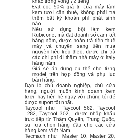
khác trong vòng 72 tiếng
Đặt cọc 50% giá trị của máy làm
kem tươi cần thuê, không phải trả
thêm bất kỳ khoản phí phát sinh
nào.
Nếu sử dụng bột làm kem
Rubicone, mà đạt doanh số cam kết
hàng năm, được hoàn trả tiền thuê
máy và chuyển sang tiền mua
nguyên liệu tiếp theo, được chi trả
các chi phí đi thăm nhà máy ở Italy
hàng năm.
Giá sẽ áp dụng cụ thể cho từng
model trên hợp đồng và phụ lục
bán hàng.
Bạn là chủ doanh nghiệp, chủ cửa
hàng, người muốn kinh doanh kem
tươi, hãy liên hệ ngay với chúng tôi để
được suport tốt nhất.
Taycool như Taycool 582, Taycool
282, Taycool 302,.. được nhập khẩu
trực tiếp từ Thâm Quyến, Trung Quốc,
sự lựa chọn hàng đầu cho các cửa
hàng kem Việt Nam.
Tecmach như Master 10, Master 20,