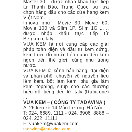
Master 30 .. được nhập khẩu trực tiếp
từ Thanh Đảo, Trung Quốc, sự lựa
chọn hàng đầu cho các cửa hàng kem
Việt Nam.
Innova như Movie 30, Movie 60,
Movie 100 và Slim 1P, Slim 1G ... ..
được nhập khẩu trực tiếp từ
Bergamo,Italy.
VUA KEM là nơi cung cấp các giải
pháp toàn diện về đầu tư kem cứng,
kem tươi, đồ nước liên quan đến kem
ngon trên thế giới, cũng như trong
nước.
VUA KEM là kênh bán hàng, đại diện
và phân phối chuyên về nguyên liệu
làm kem, bột làm kem, phụ gia làm
kem, topping, sirup cho các thương
hiệu nổi tiếng đến từ Italy (Rubicone)
...
VUA KEM – ( CÔNG TY TADAVINA )
A: 26 liền kề 14 Mậu Lương, Hà Nội
T: 024. 6689. 1111 - 024. 3906. 8888 –
024. 232. 11111
E:
vuakem@vuakem.com
-
tadavina@tadavina.com