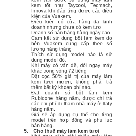
kem tốt như Taycool, Tecmach,
Innova khi đáp ứng được các điều
kiện của Vuakem.
Điệu kiện có cửa hàng đã kinh
doanh nhưng chưa có kem tươi
Doanh số bán hàng hàng ngày cao
Cam kết sử dụng bột làm kem do
bên Vuakem cung cấp theo số
lượng hàng tháng
Thích sử dụng model nào là sử
dụng model đó.
Khi máy có vấn đề, đổi ngay máy
khác trong vòng 72 tiếng
Đặt cọc 50% giá trị của máy làm
kem tươi mượn, không phải trả
thêm bất kỳ khoản phí nào.
Đạt doanh số bột làm kem
Rubicone hàng năm, được chi trả
các chi phí đi thăm nhà máy ở Italy
hàng năm.
Giá sẽ áp dụng cụ thể cho từng
model trên hợp đồng và phụ lục
bán hàng.
5.
Cho thuê máy làm kem tươi