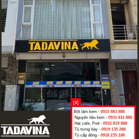
[X]
Bột làm kem -
0915 883 888
Nguyên liệu kem -
0931 811 888
Hạt cafe, Pod -
0932 819 888
Tủ trưng bày -
0919 135 288
Tủ cấp đông -
0918 235 188