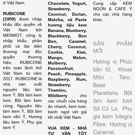
ở Việt Nam.
Chocolate, Yogurt,
Cung cấp KEM
Strawberry,
NGON & CAFE Ý
RUBICONE
Coconut, Durian,
cho các nhà hàng
(1959)
được nhập
Matcha, và Paste
khác.
khẩu độc quyền về
hương liệu kem
Việt Nam bởi
Banana, Blueberry,
MENMOT, công ty
Blackberry, Bon
nhập khẩu, phân
Bon, Caramel,
SẢN PHẨM
phối và đại diện
Cherry, Coconut,
MỚI
thương mại độc
Cookie, Kiwi,
quyền thương
Mango, Melon,
Hương vị Phúc
hiệu RUBICONE
Mulberry,
bồn tử
Khoai
trên toàn lãnh thổ
Passionfruit,
,
Việt Nam từ năm
Peach, Pineapple,
Môn - Taro
,
2017. RUBICONE là
Raspberry, Rum,
Base
nhà sản xuất
Strawberry,
nguyên liệu làm
Tiramisu,
Planetaria
Bột
,
kem Ý, Bột làm kem
Wildberry
… cho
làm kem tươi
tươi, Bột làm kem
các chuỗi cửa hàng
cứng, Nguyên liệu
ăn nhanh, kem tươi,
Sô Cô La
Phụ
,
làm kem Ý, Bột làm
bánh ngọt với giá
gia kem Integra
kem nền Ý, Hương
tốt nhất Việt Nam.
liệu kem Ý, Phụ gia
Fibre
Hương vị
,
kem Ý.
VUA KEM - NHÀ
Caramel
,
TƯ VẤN TỐT