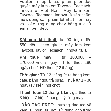
Vuakem nhập khẩu, phân phối độc
quyền máy làm kem Taycool, Tecmach,
Innova ở Việt Nam. Máy làm kem
Taycool, Tecmach, Innova là sản phẩm
mới, dòng sản phẩm tốt nhất hiện nay
với việc ứng dụng chạy bằng trục từ
êm ái, bền đẹp.
Đặt cọc khi thuê:
từ 90 triệu đến
550 triệu theo giá trị máy làm kem
Taycool, Taylor, Tecmach, Innova Italia.
Phí thuê máy:
từ 100.000 –
170.000 vnd / ngày, TT tối thiểu 180
ngày cho 1 HĐ thuê (12 tháng).
Thời gian:
Từ 12 tháng (cửa hàng kem,
cafe, bánh ngọt, trà sữa). Thuê từ 1 - 30
ngày (sự kiện, hội chợ)
Thanh toán 12 tháng 1 lần:
giá thuê từ
3 triệu – 7 triệu / tháng, tuỳ từng máy.
ĐÀO TẠO FREE:
hưởng đào tạo về
kem 01 ngày tại nơi sử dụng cho từng