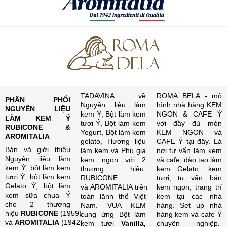
TADAVINA về
ROMA BELA - mô
PHÂN PHỐI
Nguyên liệu làm
hình nhà hàng KEM
NGUYÊN LIỆU
kem Ý, Bột làm kem
NGON & CAFE Ý
LÀM KEM Ý
tươi Ý, Bột làm kem
với đầy đủ món
RUBICONE &
Yogurt, Bột làm kem
KEM NGON và
AROMITALIA
gelato, Hương liệu
CAFE Ý tại đây. Là
Bán và giới thiệu
làm kem và Phụ gia
nơi tư vấn làm kem
Nguyên liệu làm
kem ngon với 2
và cafe, đào tạo làm
kem Ý, bột làm kem
thương hiệu
kem Gelato, kem
tươi Ý, bột làm kem
RUBICONE
tươi, tư vấn bán
Gelato Ý, bột làm
và AROMITALIA trên
kem ngon, trang trí
kem sữa chua Ý
toàn lãnh thổ Việt
kem tại các nhà
cho 2 thương
Nam. VUA KEM
hàng. Set up nhà
hiệu
RUBICONE
(1959)
cung ứng Bột làm
hàng kem và cafe Ý
và
AROMITALIA
(1942)
kem tươi
Vanilla,
chuyên nghiệp.