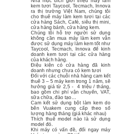
Nhà mục đích giới thiệu máy làm
kem tươi Taycool, Tecmach, Innova
ra thị trường Việt Nam, chúng tôi
cho thuê máy làm kem tươi tại các
cửa hàng Sách, Café, siêu thị mini,
cửa hàng bánh, cửa hàng kem.
Chúng tôi hỗ trợ người sử dụng
không cần mua máy làm kem vẫn
được sử dụng máy làm kem tốt như
Taycool, Tecmach, Innova để kinh
doanh kem tươi tại các cửa hàng
của khách hàng.
Điệu kiện có cửa hàng đã kinh
doanh nhưng chưa có kem tươi
Đối với các chuỗi nhà hàng cam kết
thuê 3 – 5 máy kem trong 1 năm, sẽ
hưởng giá từ 2,5 - 4 triệu / tháng,
bao gồm chi phí vận chuyển, VAT,
sữa chữa, đào tạo…
Cam kết sử dụng bột làm kem do
bên Vuakem cung cấp theo số
lượng hàng tháng (giá khác nhau)
Thích thuê model nào là sử dụng
model đó.
Khi máy có vấn đề, đổi ngay máy