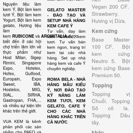
Nguyên liệu làm
Vegan 200 CF
,
kem Ý, Bột làm kem
GELATO MASTER
Strawberry
,
tươi Ý, Bột làm kem
- ĐÀO TẠO VÀ
Yogurt, Bột làm kem
Hương vị Dừa
SETUP NHÀ HÀNG
,
gelato, Hương liệu
KEM CAFE Ý
Kem cứng
làm
Tư vấn, dạy làm
kem
RUBICONE
và
AROMITALIA
được
kem Gelato, kem
Base Master
biết đến ở các hội
tươi. Tư vấn bán
100 CF
Bột
chợ triển lãm lớn về
,
kem ngon, trang trí
thực phẩm như
kem cứng
kem tại các nhà
Host Milan, Sigep
hàng. Set up nhà
Neutro 5
Bột
,
Rimini, Singapore
hàng kem và cafe Ý
kem cứng Base
Expo, Hotelex,
chuyên nghiệp.
Hofex, Gulfood,
Premium 50
,
Europain, Expo
ROMA BELA - NHÀ
Sweet, IBA,
Topping
HÀNG MẪU KIỂU
Hostelco, MIG,
Ý, NƠI ĐÀO TẠO
Topping vị
SIAL, SIRHA,
KỸ NĂNG LÀM
Gastropan, FHA,…
Chuối
Topping
KEM TƯƠI, KEM
,
và nhiều sự kiện lớn
GELATO, CAFE Ý
Sô cô la
,
khác trên thế giới.
CHO CÁC NHÀ
Topping Dâu
HÀNG KHÁC TRÊN
tây
VUA KEM là kênh
CẢ NƯỚC
.
,
phân phối các sản
khác
phẩm cho PAFO và