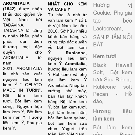
Hương vị
AROMITALIA
NHẤT CHO KEM
(1942)
được nhập
VÀ CAFE Ý
Cookie
Phụ gia
,
khẩu độc quyền về
Tự hào là nhà tư
tạo béo
Việt Nam bởi
vấn làm kem Ý số 1
TADAVINA.
ở Việt Nam từ năm
Lactocream
,
TADAVINA là công
2010. Sở hữu nhiều
SẢN PHẨM NỔI
ty nhập khẩu, phân
kênh bán hàng và
phối, đại diện
cung cấp độc quyền
BẬT
thương mại độc
về Bột làm kem
quyền cho
Ý
Rubicone
,
Kem tươi
AROMITALIA từ
nguyên liệu làm
năm
Black Hawaii
kem Ý
Aromitalia
,
2021. AROMITALIA
hương liệu làm kem
Soft
Bột kem
,
là nhà sản xuất
Ý Rubicone và phụ
tươi Sầu Riêng
,
nguyên liệu làm
gia làm kem Ý
kem Ý “ GELATO
Rubicone soft
Aromitalia.
Nhập tận
MADE IN TURIN”,
xưởng nhà máy,
Pecan - Hồ
Bột làm kem
bán tận tay khách
đào
,
tươi, Bột làm kem
hàng Bột làm kem
cứng, Nguyên liệu
Ý, bột làm kem tươi,
Hương liệu
làm kem Ý, Bột làm
bột làm kem nền,
kem nền Ý, Hương
làm kem
bột làm kem gelato,
liệu kem Ý, Phụ gia
bột làm kem sữa
Bột làm kem
kem Ý.
chua Yogurt trên
nền Base
toàn lãnh Việt Nam.