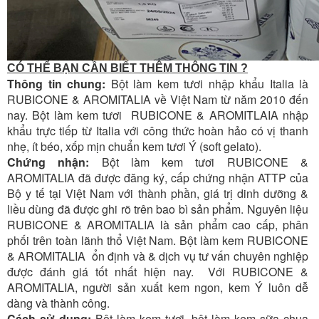
CÓ THỂ BẠN CẦN BIẾT THÊM THÔNG TIN ?
Thông tin chung:
Bột làm kem tươi nhập khẩu Italia là
RUBICONE & AROMITALIA về Việt Nam từ năm 2010 đến
nay. Bột làm kem tươi RUBICONE & AROMITLAIA nhập
khẩu trực tiếp từ Italia với công thức hoàn hảo có vị thanh
nhẹ, ít béo, xốp mịn chuẩn kem tươi Ý (soft gelato).
Chứng nhận:
Bột làm kem tươi RUBICONE &
AROMITALIA đã được đăng ký, cấp chứng nhận ATTP của
Bộ y tế tại Việt Nam với thành phần, giá trị dinh dưỡng &
liều dùng đã được ghi rõ trên bao bì sản phẩm. Nguyên liệu
RUBICONE & AROMITALIA là sản phẩm cao cấp, phân
phối trên toàn lãnh thổ Việt Nam. Bột làm kem RUBICONE
& AROMITALIA ổn định và & dịch vụ tư vấn chuyên nghiệp
được đánh giá tốt nhất hiện nay. Với RUBICONE &
AROMITALIA, người sản xuất kem ngon, kem Ý luôn dễ
dàng và thành công.
Cách sử dụng:
Bột làm kem tươi, bột làm kem sữa chua