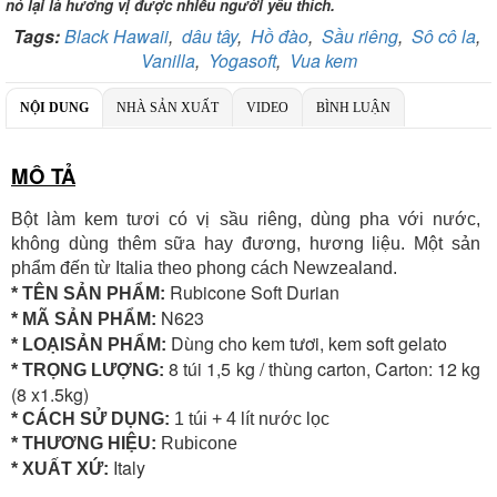
nó lại là hương vị được nhiều người yêu thích.
Số TK:
069 1000 886 001
Tags:
Black Hawaii
,
dâu tây
,
Hồ đào
,
Sầu riêng
,
Sô cô la
,
Ngân hàng TMCP Việt Nam Thịnh Vượng
Vanilla
,
Yogasoft
,
Vua kem
Chi nhánh:
Chi nhánh VBbank Hà Nội
Chủ TK:
Nguyễn Văn Tuấn
NỘI DUNG
NHÀ SẢN XUẤT
Số TK:
222 899 001
VIDEO
BÌNH LUẬN
Ngân hàng Ngoại thương Việt Nam
MÔ TẢ
Chi nhánh:
Chi nhánh Vietcombank Hà Nội
Chủ TK:
Nguyễn Văn Tuấn
Số TK:
1986 883 888
Bột làm kem tươi có vị sầu riêng, dùng pha với nước,
không dùng thêm sữa hay đương, hương liệu. Một sản
phẩm đến từ Italia theo phong cách Newzealand.
Rubicone Soft Durian
* TÊN SẢN PHẨM:
N623
* MÃ SẢN PHẨM:
Dùng cho kem tươi, kem soft gelato
* LOẠISẢN PHẨM:
8 túi 1,5 kg / thùng carton, Carton: 12 kg
* TRỌNG LƯỢNG:
(8 x1.5kg)
* CÁCH SỬ DỤNG:
1 túi + 4 lít nước lọc
* THƯƠNG HIỆU:
Rubicone
Italy
* XUẤT XỨ: