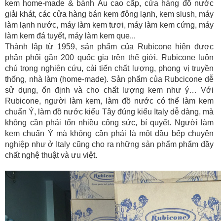
kem home-made & bánh Âu cao cấp, cửa hàng đồ nước
giải khát, các cửa hàng bán kem đông lạnh, kem slush, máy
làm lạnh nước, máy làm kem tươi, máy làm kem cứng, máy
làm kem đá tuyết, máy làm kem que...
Thành lập từ 1959, sản phẩm của Rubicone hiện được
phân phối gần 200 quốc gia trên thế giới. Rubicone luôn
chú trọng nghiên cứu, cải tiến chất lượng, phong vị truyền
thống, nhà làm (home-made). Sản phẩm của Rubcicone dễ
sử dụng, ổn định và cho chất lượng kem như ý… Với
Rubicone, người làm kem, làm đồ nước có thể làm kem
chuẩn Ý, làm đồ nước kiểu Tây đúng kiểu Italy dễ dàng, mà
không cần phải tốn nhiều công sức, bí quyết. Người làm
kem chuẩn Ý mà không cần phải là một đầu bếp chuyên
nghiệp như ở Italy cũng cho ra những sản phẩm phẩm đầy
chất nghệ thuật và ưu việt.