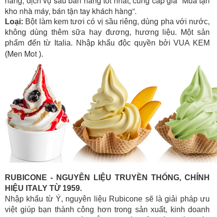
hãng, dịch vụ sau bán hàng tốt nhất, cung cấp giá “Mua tận
kho nhà máy, bán tận tay khách hàng”.
Loại:
Bột làm kem tươi có vị sầu riêng, dùng pha với nước,
không dùng thêm sữa hay đương, hương liệu. Một sản
phẩm đến từ Italia. Nhập khẩu độc quyền bởi VUA KEM
Men Mot
(
).
RUBICONE - NGUYÊN LIỆU TRUYỀN THỐNG, CHÍNH
HIỆU ITALY TỪ 1959.
Nhập khẩu từ Ý, nguyên liệu Rubicone sẽ là giải pháp ưu
việt giúp bạn thành công hơn trong sản xuất, kinh doanh