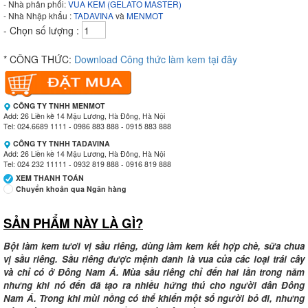
- Nhà phân phối:
VUA KEM (GELATO MASTER)
- Nhà Nhập khẩu :
TADAVINA
và
MENMOT
- Chọn số lượng :
* CÔNG THỨC:
Download Công thức làm kem tại đây
CÔNG TY TNHH MENMOT
Add: 26 Liền kề 14 Mậu Lương, Hà Đông, Hà Nội
Tel: 024.6689 1111 - 0986 883 888 - 0915 883 888
CÔNG TY TNHH TADAVINA
Add: 26 Liền kề 14 Mậu Lương, Hà Đông, Hà Nội
Tel: 024 232 11111 - 0932 819 888 - 0916 819 888
XEM THANH TOÁN
Chuyển khoản qua Ngân hàng
SẢN PHẨM NÀY LÀ GÌ?
Ngân hàng Ngoại thương Việt Nam
Chi nhánh:
Vietcombank Tây Hà Nội
Chủ TK:
CÔNG TY TNHH MENMOT
Bột làm kem tươi vị sầu riêng, dùng làm kem kết hợp chè, sữa chua
Số TK:
069 1000 811 888
vị sầu riêng. Sầu riêng được mệnh danh là vua của các loại trái cây
và chỉ có ở Đông Nam Á. Mùa sầu riêng chỉ đến hai lần trong năm
Ngân hàng Ngoại thương Việt Nam
nhưng khi nó đến đã tạo ra nhiều hứng thú cho người dân Đông
Chi nhánh:
Vietcombank Tây Hà Nội
Nam Á. Trong khi mùi nồng có thể khiến một số người bỏ đi, nhưng
Chủ TK:
CÔNG TY TNHH TADAVINA