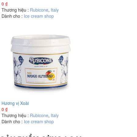
0
₫
Thương hiệu :
Rubicone
,
Italy
Dành cho :
Ice cream shop
Hương vị Xoài
0
₫
Thương hiệu :
Rubicone
,
Italy
Dành cho :
Ice cream shop