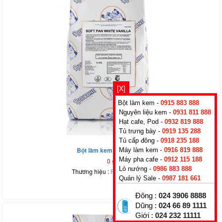
[X]
Bột làm kem -
0915 883 888
Nguyên liệu kem -
0931 811 888
Hạt cafe, Pod -
0932 819 888
Tủ trưng bày -
0919 135 288
Tủ cấp đông -
0918 235 188
Bột làm kem tươi Vanilla
Máy làm kem -
0916 819 888
Máy pha cafe -
0912 115 188
0
₫
Lò nướng -
0986 883 888
Thương hiệu :
Rubicone
,
Italy
Quản lý Sale -
0987 181 661
Đông :
024 3906 8888
Dũng :
024 66 89 1111
Giới :
024 232 11111