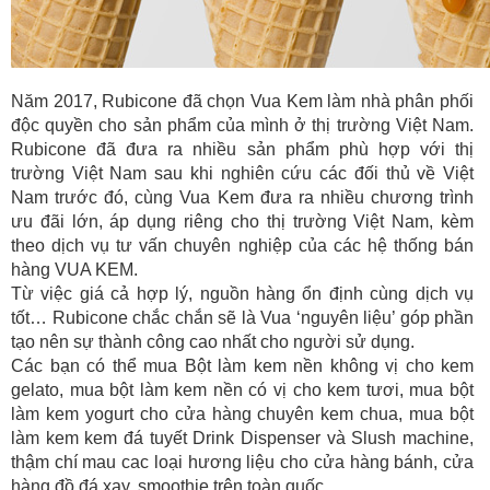
Năm 2017, Rubicone đã chọn Vua Kem làm nhà phân phối
độc quyền cho sản phẩm của mình ở thị trường Việt Nam.
Rubicone đã đưa ra nhiều sản phẩm phù hợp với thị
trường Việt Nam sau khi nghiên cứu các đối thủ về Việt
Nam trước đó, cùng Vua Kem đưa ra nhiều chương trình
ưu đãi lớn, áp dụng riêng cho thị trường Việt Nam, kèm
theo dịch vụ tư vấn chuyên nghiệp của các hệ thống bán
hàng VUA KEM.
Từ việc giá cả hợp lý, nguồn hàng ổn định cùng dịch vụ
tốt… Rubicone chắc chắn sẽ là Vua ‘nguyên liệu’ góp phần
tạo nên sự thành công cao nhất cho người sử dụng.
Các bạn có thể mua Bột làm kem nền không vị cho kem
gelato, mua bột làm kem nền có vị cho kem tươi, mua bột
làm kem yogurt cho cửa hàng chuyên kem chua, mua bột
làm kem kem đá tuyết Drink Dispenser và Slush machine,
thậm chí mau cac loại hương liệu cho cửa hàng bánh, cửa
hàng đồ đá xay, smoothie trên toàn quốc.