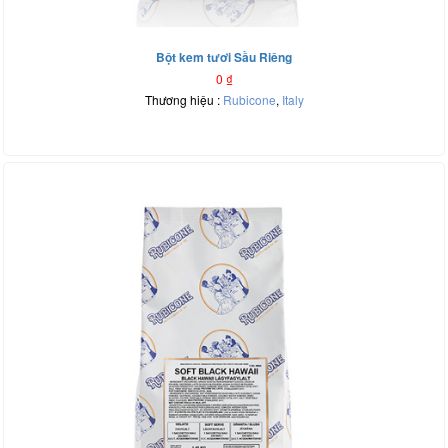
Bột kem tươi Sầu Riêng
0
₫
Thương hiệu :
Rubicone
,
Italy