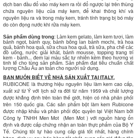
dịch ban đầu đổ vào máy kem ra rồi đổ ngược lại trên thùng
chứa nguyên liệu của máy kem, để khai thông khí và
nguyên liệu ra và trong máy kem, tránh tính trạng bị bó máy
do còn đọng nước khi rửa máy kem.
Sản phẩm dùng trong
: Làm kem gelato, làm kem tươi, làm
bánh ngọt, bánh quy, bánh bông lan bánh mochi, trà hoa
quả, bánh hoa quả, sữa chua hoa quả, trà sữa, pha chế các
đồ uống, nước giải khát, bánh mousse, topping trang trí
kem - bánh... đem lại màu sắc tự nhiên kèm theo hương vị
tinh tế cho tùng sản phẩm. Sản phẩm đạt tiêu chuẩn chất
lượng Châu Âu an toàn cho người sử dụng.
BẠN MUỐN BIẾT VỀ NHÀ SẢN XUẤT TẠI ITALY.
RUBICONE là thương hiệu nguyên liệu làm kem cao cấp,
xuất xứ từ Ý với lịch sử ra đời từ năm 1959 và chất lượng
được khẳng định trên toàn thế giới, hiện có nhà phân phối
trên 150 quốc gia. Các sản phẩm bột làm kem Rubicone
được nhập khẩu và phân phối độc quyền tại Việt Nam bởi
Công ty TNHH
Men Mot
(
Men Mot
) với nguồn hàng ổn
định và được cấp chứng nhận an toàn thực phẩm của Bộ Y
Tế. Chúng tôi tự hào cung cấp giá tốt nhất, hàng chính