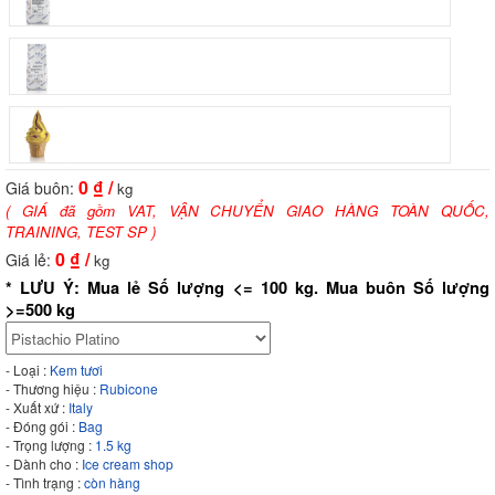
0
₫ /
Giá buôn:
kg
( GIÁ đã gồm VAT, VẬN CHUYỂN GIAO HÀNG TOÀN QUỐC,
TRAINING, TEST SP )
0
₫ /
Giá lẻ:
kg
* LƯU Ý: Mua lẻ Số lượng <= 100 kg. Mua buôn Số lượng
>=500 kg
- Loại :
Kem tươi
- Thương hiệu :
Rubicone
- Xuất xứ :
Italy
- Đóng gói :
Bag
- Trọng lượng :
1.5 kg
- Dành cho :
Ice cream shop
- Tình trạng :
còn hàng