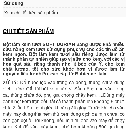
Sử dụng
Xem chi tiết trên sản phẩm
CHI TIẾT SẢN PHẨM
Bột làm kem tươi SOFT DURIAN đang được khá nhiều
cửa hàng kem tươi sử dụng phục vụ cho các tín đồ ăn
kem ngon. Bột làm kem tươi sầu riêng được làm từ
thành phần tự nhiên giúp tạo vị sữa cho kem, với các vị
hoa quả sầu riêng thanh nhẹ, ít béo của Ý, cho kem
chất lượng, tốt cho sức khỏe hơn vì được làm từ
nguyên liệu tự nhiên, cao cấp từ Rubicone Italy.
XỬ LÝ:
Đổ nước lọc vào trong ca đong, thùng chứa dung
dịch trước. Cắt túi bột kem tươi vị Sầu riêng cho vào trong
ca, thùng chứa đó, phụ gia chống chảy kem, ....Dùng máy
đánh bột kem trộn đều tất cả thành phần lên khoảng 6 phút,
chia 2 lần trộn, nghỉ giữa khoảng 30 giây. Trước khi cho vào
máy, hãy dùng thìa nếm thử xem dung dịch đã mịn chưa, có
còn gạn bột ở lưỡi không, nếu mịn thì cho vào máy để chạy
kem. Khi đổ vào máy kem, nhớ bơm khoảng 500 gr dung