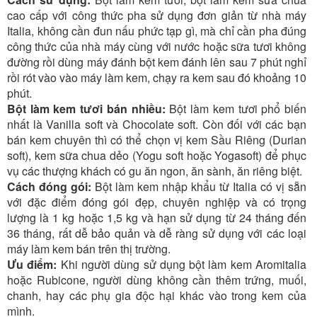
cao cấp với công thức pha sử dụng đơn giản từ nhà máy
Italia, không cần đun nấu phức tạp gì, mà chỉ cần pha đúng
công thức của nhà máy cùng với nước hoặc sữa tươi không
đường rồi dùng máy đánh bột kem đánh lên sau 7 phút nghỉ
rồi rót vào vào máy làm kem, chạy ra kem sau đó khoảng 10
phút.
Bột làm kem tươi bán nhiều:
Bột làm kem tươi phổ biến
nhất là Vanilla soft và Chocolate soft. Còn đối với các bạn
bán kem chuyên thì có thể chọn vị kem Sầu Riêng (Durian
soft), kem sữa chua dẻo (Yogu soft hoặc Yogasoft) để phục
vụ các thượng khách có gu ăn ngon, ăn sành, ăn riêng biệt.
Cách đóng gói:
Bột làm kem nhập khẩu từ Italia có vị sẵn
với đặc điểm đóng gói đẹp, chuyên nghiệp và có trọng
lượng là 1 kg hoặc 1,5 kg và hạn sử dụng từ 24 tháng đến
36 tháng, rất dễ bảo quản và dễ ràng sử dụng với các loại
máy làm kem bán trên thị trường.
Ưu điểm:
Khi người dùng sử dụng bột làm kem Aromitalia
hoặc Rubicone, người dùng không cần thêm trứng, muối,
chanh, hay các phụ gia độc hại khác vào trong kem của
mình.