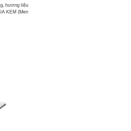
g, hương liệu
Men
VUA KEM (