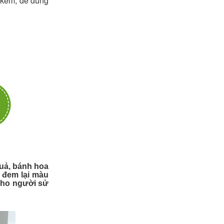
 kem, để dung
quả, bánh hoa
. đem lại màu
cho người sử