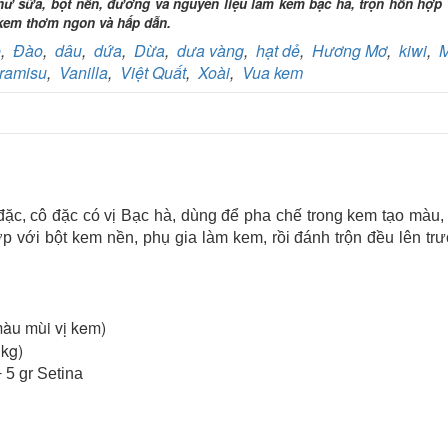
hư sữa, bột nền, đường và nguyên liệu làm kem bạc hà, trộn hỗn hợp 
Số TK:
069 1000 811 888
 kem thơm ngon và hấp dẫn.
e
,
Đào
,
dâu
,
dứa
,
Dừa
,
dưa vàng
,
hạt dẻ
,
Hương Mơ
,
kiwi
,
M
Ngân hàng Ngoại thương Việt Nam
Chi nhánh:
Vietcombank Tây Hà Nội
ramisu
,
Vanilla
,
Việt Quất
,
Xoài
,
Vua kem
Chủ TK:
CÔNG TY TNHH TADAVINA
Số TK:
069 1000 886 001
Ngân hàng TMCP Việt Nam Thịnh Vượng
Chi nhánh:
Chi nhánh VBbank Hà Nội
Chủ TK:
Nguyễn Văn Tuấn
Số TK:
222 899 001
đặc, cô đặc có vị Bạc hà, dùng để pha chế trong kem tạo màu,
Ngân hàng Ngoại thương Việt Nam
ợp với bột kem nền, phụ gia làm kem, rồi đánh trộn đều lên tr
Chi nhánh:
Chi nhánh Vietcombank Hà Nội
Chủ TK:
Nguyễn Văn Tuấn
Số TK:
1986 883 888
màu mùi vị kem)
3kg)
+ 5 gr Setina