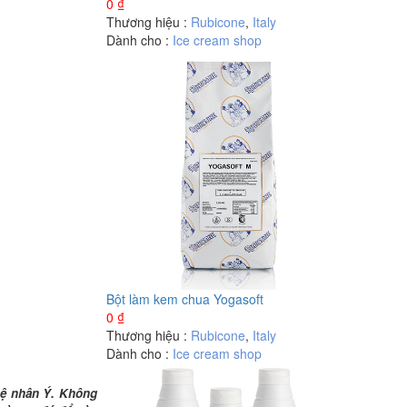
0
₫
Thương hiệu :
Rubicone
,
Italy
Dành cho :
Ice cream shop
Bột làm kem chua Yogasoft
0
₫
Thương hiệu :
Rubicone
,
Italy
Dành cho :
Ice cream shop
hệ nhân Ý. Không