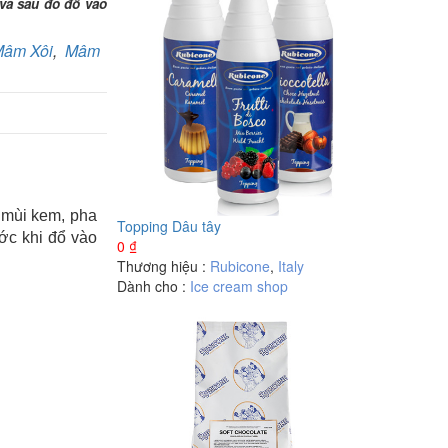
và sau đó đổ vào
âm Xôi
,
Mâm
 mùi kem, pha
Topping Dâu tây
ước khi đổ vào
0
₫
Thương hiệu :
Rubicone
,
Italy
Dành cho :
Ice cream shop