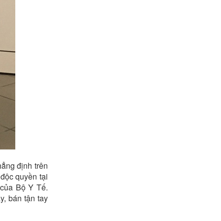
ẳng định trên
độc quyền tại
 của Bộ Y Tế.
y, bán tận tay