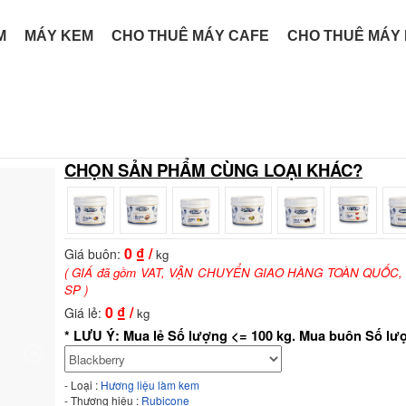
M
MÁY KEM
CHO THUÊ MÁY CAFE
CHO THUÊ MÁY
CHỌN SẢN PHẨM CÙNG LOẠI KHÁC?
0
₫ /
Giá buôn:
kg
( GIÁ đã gồm VAT, VẬN CHUYỂN GIAO HÀNG TOÀN QUỐC,
SP )
0
₫ /
Giá lẻ:
kg
* LƯU Ý: Mua lẻ Số lượng <= 100 kg. Mua buôn Số lư
- Loại :
Hương liệu làm kem
- Thương hiệu :
Rubicone