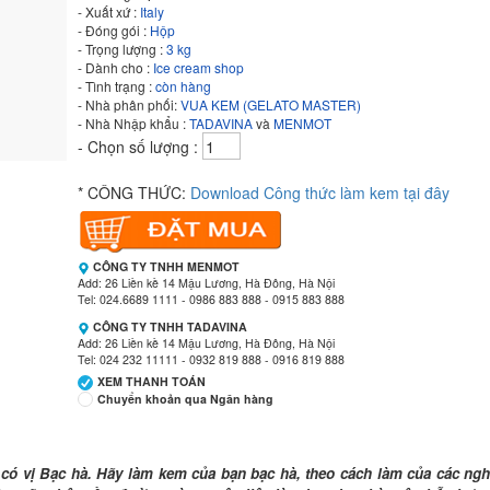
- Xuất xứ :
Italy
- Đóng gói :
Hộp
- Trọng lượng :
3 kg
- Dành cho :
Ice cream shop
- Tình trạng :
còn hàng
- Nhà phân phối:
VUA KEM (GELATO MASTER)
- Nhà Nhập khẩu :
TADAVINA
và
MENMOT
- Chọn số lượng :
* CÔNG THỨC:
Download Công thức làm kem tại đây
CÔNG TY TNHH MENMOT
Add: 26 Liền kề 14 Mậu Lương, Hà Đông, Hà Nội
Tel: 024.6689 1111 - 0986 883 888 - 0915 883 888
CÔNG TY TNHH TADAVINA
Add: 26 Liền kề 14 Mậu Lương, Hà Đông, Hà Nội
Tel: 024 232 11111 - 0932 819 888 - 0916 819 888
XEM THANH TOÁN
Chuyển khoản qua Ngân hàng
Ngân hàng Ngoại thương Việt Nam
Chi nhánh:
Vietcombank Tây Hà Nội
 có vị Bạc hà. Hãy làm kem của bạn bạc hà, theo cách làm của các ng
Chủ TK:
CÔNG TY TNHH MENMOT