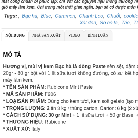
mất công chuẩn bị phức tạp: chỉ với các nguyên liệu thông thường n
giỏ máy làm kem. Chỉ trong một thời gian ngắn, bạn sẽ có được món
Tags:
,
Bạc hà
,
Blue
,
Caramen
,
Chanh Leo
,
Chuối
,
cooki
Xôi đen
,
Sô cô la
,
Táo
,
Ti
NỘI DUNG
NHÀ SẢN XUẤT
VIDEO
BÌNH LUẬN
MÔ TẢ
Hương vị, mùi vị kem Bạc hà là dòng Paste
sền sệt, đậm 
20gr - 80 gr bột với 1 lít sữa tươi không đường, có sự kết h
máy làm kem.
Rubicone Mint Paste
* TÊN SẢN PHẨM:
F206
* MÃ SẢN PHẨM:
Dùng cho kem tươi, kem soft gelato (tạo 
* LOẠISẢN PHẨM:
tin 3 kg / thùng carton, Carton: 6 kg (2 x
* TRỌNG LƯỢNG: 2
* CÁCH SỬ DỤNG: 30 gr Mint
+ 1 lít sữa tươi + 50 gr Base 
* THƯƠNG HIỆU:
Rubicone
Italy
* XUẤT XỨ: