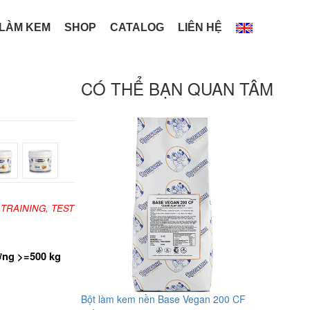
 LÀM KEM
SHOP
CATALOG
LIÊN HỆ
CÓ THỂ BẠN QUAN TÂM
 TRAINING, TEST
ợng >=500 kg
Bột làm kem nền Base Vegan 200 CF