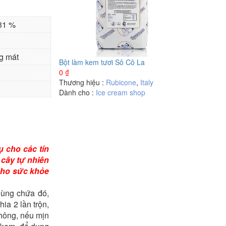
 31 %
g mát
Bột làm kem tươi Sô Cô La
0
₫
Thương hiệu :
Rubicone
,
Italy
Dành cho :
Ice cream shop
 cho các tín
 cây tự nhiên
 cho sức khỏe
hùng chứa đó,
ia 2 lần trộn,
không, nếu mịn