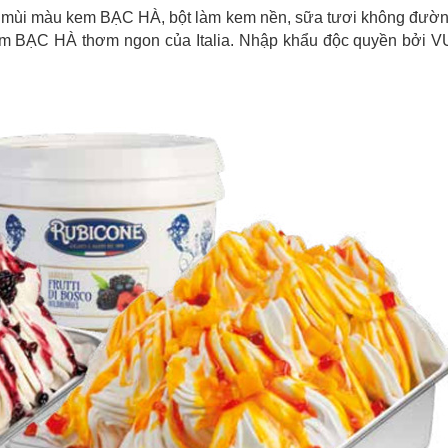
ạo mùi màu kem BẠC HÀ, bột làm kem nền, sữa tươi không đườn
 kem BẠC HÀ thơm ngon của Italia. Nhập khẩu độc quyền bởi 