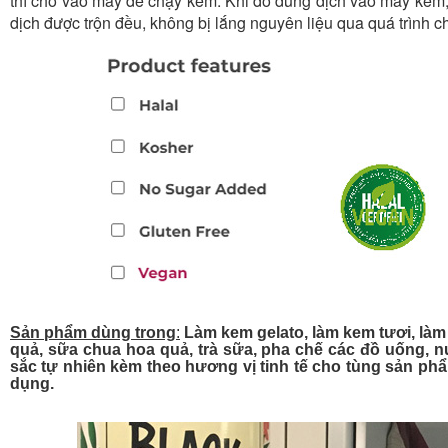
thì cho vào máy để chạy kem. Khi đổ dung dịch vào máy kem
dịch được trộn đều, không bị lắng nguyên liệu qua quá trình ch
Sản phẩm dùng trong
:
Làm kem gelato, làm kem tươi, làm
quả, sữa chua hoa quả, trà sữa, pha chế các đồ uống, nư
sắc tự nhiên kèm theo hương vị tinh tế cho tùng sản p
dụng.