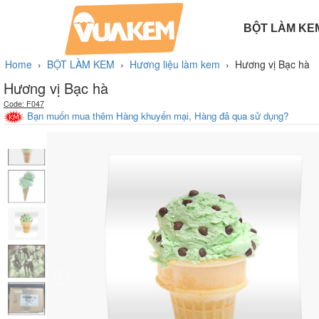
BỘT LÀM KE
BỘT LÀM BÁNH
PHỤ GIA LÀM KEM
BỘT LÀM KEM TƯƠI
HƯƠNG LIỆU LÀM KEM
BỘT LÀM KEM CỨNG
Home
›
BỘT LÀM KEM
›
Hương liệu làm kem
›
Hương vị Bạc hà
Hương vị Bạc hà
Code: F047
Bạn muốn mua thêm Hàng khuyến mại, Hàng đã qua sử dụng?