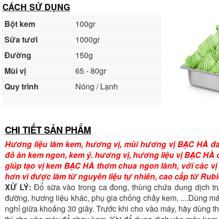
CÁCH SỬ DỤNG
Bột kem
100gr
Sữa tươi
1000gr
Đường
150g
Mùi vị
65 - 80gr
Quy trình
Nóng / Lạnh
CHI TIẾT SẢN PHẨM
Hương liệu làm kem, hương vị, mùi hương vị BẠC HÀ đa
đồ ăn kem ngon, kem ý. hương vị, hương liệu vị BẠC HÀ 
giúp tạo vị kem BẠC HÀ thơm chua ngon lành, với các vị 
hơn vì được làm từ nguyên liệu tự nhiên, cao cấp từ Rubic
XỬ LÝ:
Đổ sữa vào trong ca đong, thùng chứa dung dịch tr
đường, hương liệu khác, phụ gia chống chảy kem, ....Dùng máy
nghỉ giữa khoảng 30 giây. Trước khi cho vào máy, hãy dùng t