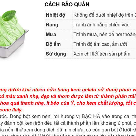
CÁCH BẢO QUẢN
Nhiệt độ
Không để dưới nhiệt độ trên
Nắng
Tránh ánh nắng chiếu vào
Mưa
Tránh mưa, nên để nơi thoán
Độ ẩm
Tránh độ ẩm cao, ẩm ướt
Sử dụng
Xem chi tiết trên sản phẩm
ng được khá nhiều cửa hàng kem gelato sử dụng phục vụ
có màu xanh nhẹ, đẹp và thơm được làm từ thành phần trái
hoa quả thanh nhẹ, ít béo của Ý, cho kem chất lượng, tốt
one Italy.
ước. Đong bột kem nền, rồi hương vị BẠC HÀ vào trong ca, t
 đánh bột kem trộn đều tất cả thành phần lên khoảng 6 phút, ch
hìa nếm thử xem dung dịch đã mịn chưa, có còn gạn bột ở lưỡi 