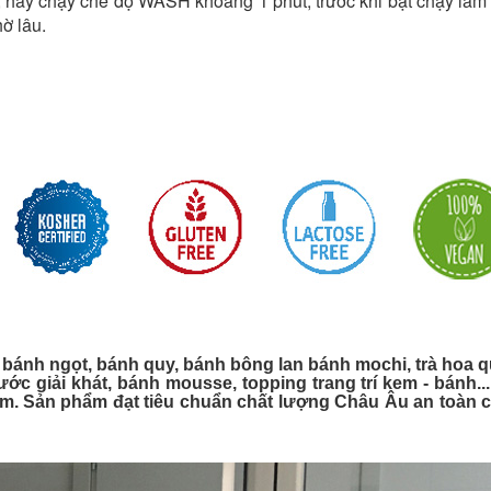
, hãy chạy chế độ WASH khoảng 1 phút, trước khi bật chạy làm
ờ lâu.
 bánh ngọt, bánh quy, bánh bông lan bánh mochi, trà hoa 
ớc giải khát, bánh mousse, topping trang trí kem - bánh..
hẩm. Sản phẩm đạt tiêu chuẩn chất lượng Châu Âu an toàn 