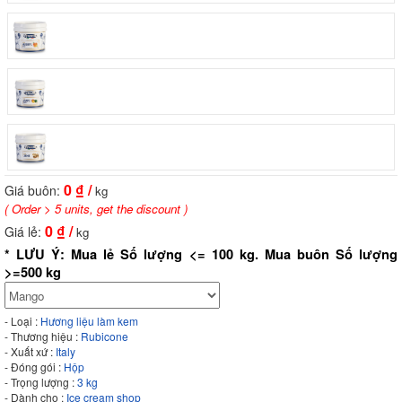
0
₫ /
Giá buôn:
kg
( Order > 5 units, get the discount )
0
₫ /
Giá lẻ:
kg
* LƯU Ý: Mua lẻ Số lượng <= 100 kg. Mua buôn Số lượng
>=500 kg
- Loại :
Hương liệu làm kem
- Thương hiệu :
Rubicone
- Xuất xứ :
Italy
- Đóng gói :
Hộp
- Trọng lượng :
3 kg
- Dành cho :
Ice cream shop