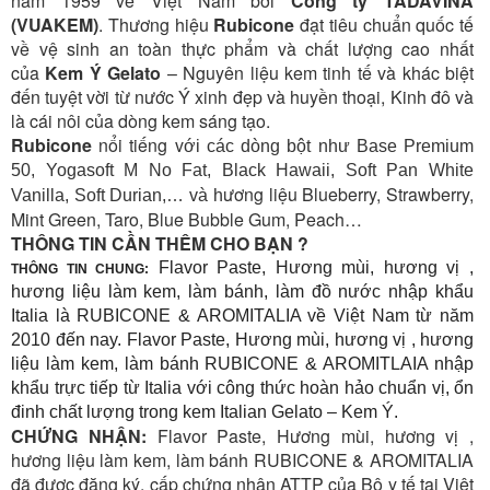
năm 1959 về Việt Nam bởi
Công ty TADAVINA
(VUAKEM)
. Thương hiệu
Rubicone
đạt tiêu chuẩn quốc tế
về vệ sinh an toàn thực phẩm và chất lượng cao nhất
của
Kem Ý Gelato
– Nguyên liệu kem tinh tế và khác biệt
đến tuyệt vời từ nước Ý xinh đẹp và huyền thoại, Kinh đô và
l
à
cái nôi của dòng kem sáng tạo.
Rubicone
nổi tiếng v
ới các dòng bột như Base Premium
50, Yogasoft M No Fat, Black Hawaii, Soft Pan White
ương liệu Blueberry, Strawberry,
Vanilla,
Soft Durian,
… và h
Mint Green, Taro
, Blue Bubble Gum, Peach…
THÔNG TIN CẦN THÊM CHO BẠN ?
Flavor Paste, Hương mùi, hương vị ,
THÔNG TIN CHUNG:
hương liệu làm kem, làm bánh, làm đồ nước nhập khẩu
Italia là RUBICONE & AROMITALIA về Việt Nam từ năm
2010 đến nay. Flavor Paste, Hương mùi, hương vị , hương
liệu làm kem, làm bánh RUBICONE & AROMITLAIA nhập
khẩu trực tiếp từ Italia với công thức hoàn hảo chuẩn vị, ổn
đinh chất lượng trong kem Italian Gelato – Kem Ý.
CHỨNG NHẬN:
Flavor Paste, Hương mùi, hương vị ,
hương liệu làm kem, làm bánh RUBICONE & AROMITALIA
đã được đăng ký, cấp chứng nhận ATTP của Bộ y tế tại Việt