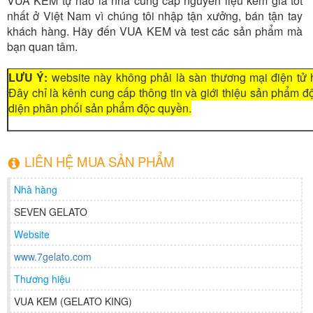
VUA KEM tự hào là nhà cung cấp nguyên liệu kem giá tốt
nhất ở Việt Nam vì chúng tôi nhập tận xưởng, bán tận tay
khách hàng. Hãy đến VUA KEM và test các sản phẩm mà
bạn quan tâm.
LƯU Ý:
website này không phải là sàn thương mại điện tử 
Đây chỉ là kênh cung cấp thông tin và giới thiệu sản phẩm 
diện phân phối sản phẩm độc quyền.
LIÊN HỆ MUA SẢN PHẨM
Nhà hàng
SEVEN GELATO
Website
www.7gelato.com
Thương hiệu
VUA KEM (GELATO KING)