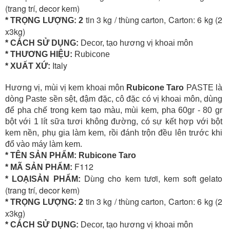
(trang trí, decor kem)
tin 3 kg / thùng carton, Carton: 6 kg (2
* TRỌNG LƯỢNG: 2
x3kg)
* CÁCH SỬ DỤNG:
Decor, tạo hương vị khoai môn
* THƯƠNG HIỆU:
Rubicone
Italy
* XUẤT XỨ:
Hương vị, mùi vị kem khoai môn
Rubicone Taro
PASTE là
dòng Paste sền sệt, đậm đặc, cô đặc có vị khoai môn, dùng
để pha chế trong kem tạo màu, mùi kem, pha 60gr - 80 gr
bột với 1 lít sữa tươi không đường, có sự kết hợp với bột
kem nền, phụ gia làm kem, rồi đánh trộn đều lên trước khi
đổ vào máy làm kem.
* TÊN SẢN PHẨM:
Rubicone Taro
F112
* MÃ SẢN PHẨM:
Dùng cho kem tươi, kem soft gelato
* LOẠISẢN PHẨM:
(trang trí, decor kem)
tin 3 kg / thùng carton, Carton: 6 kg (2
* TRỌNG LƯỢNG: 2
x3kg)
* CÁCH SỬ DỤNG:
Decor, tạo hương vị khoai môn