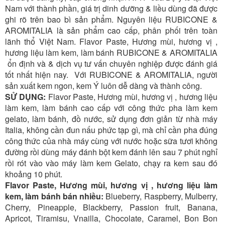
Nam với thành phần, giá trị dinh dưỡng & liều dùng đã được
ghi rõ trên bao bì sản phẩm. Nguyên liệu RUBICONE &
AROMITALIA là sản phẩm cao cấp, phân phối trên toàn
lãnh thổ Việt Nam. Flavor Paste, Hương mùi, hương vị ,
hương liệu làm kem, làm bánh RUBICONE & AROMITALIA
ổn định và & dịch vụ tư vấn chuyên nghiệp được đánh giá
tốt nhất hiện nay. Với RUBICONE & AROMITALIA, người
sản xuất kem ngon, kem Ý luôn dễ dàng và thành công.
SỬ DỤNG:
Flavor Paste, Hương mùi, hương vị , hương liệu
làm kem, làm bánh cao cấp với công thức pha làm kem
gelato, làm bánh, đồ nước, sử dụng đơn giản từ nhà máy
Italia, không cần đun nấu phức tạp gì, mà chỉ cần pha đúng
công thức của nhà máy cùng với nước hoặc sữa tươi không
đường rồi dùng máy đánh bột kem đánh lên sau 7 phút nghỉ
rồi rót vào vào máy làm kem Gelato, chạy ra kem sau đó
khoảng 10 phút.
Flavor Paste, Hương mùi, hương vị , hương liệu làm
kem, làm bánh bán nhiều:
Blueberry, Raspberry, Mulberry,
Cherry, Pineapple, Blackberry, Passion fruit, Banana,
Apricot, Tiramisu, Vnailla, Chocolate, Caramel, Bon Bon