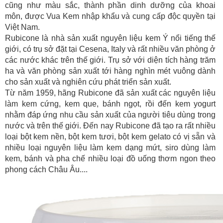
cũng như màu sắc, thành phần dinh dưỡng của khoai
môn, được
Vua Kem nhập khẩu và cung cấp độc quyền tại
Việt Nam.
Rubicone là
nhà sản xuất nguyên liệu kem Ý nổi tiếng thế
giới, có trụ sở đặt tại Cesena, Italy và rất nhiều văn phòng ở
các nước khác trên thế giới. Tr
ụ
sở với diện tích hàng trăm
ha và văn phòng sản xuất tới hàng nghìn mét vuông dành
cho sản xuất và nghiên cứu phát triển sản xuất.
Từ năm 1959, hãng Rubicone đã sản xuất các nguyên liệu
làm kem cứng, kem que, bánh ngọt, rồi đến kem yogurt
nhằm đáp ứng nhu cầu sản xuất của người tiêu dùng trong
nước và trên thế giới. Đến nay Rubicone đã tạo ra rất nhiều
loại
bột kem nền, bột kem tươi, bột kem gelato có vị sẵn và
nhiều loại nguyên liệu làm kem dạng mứt, siro dùng làm
kem, bánh và pha chế nhiều loại đồ uống thơm ngon theo
phong cách Châu Âu....