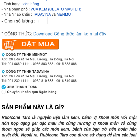
- Tình trạng :
còn hàng
- Nhà phân phối:
VUA KEM (GELATO MASTER)
- Nhà Nhập khẩu :
TADAVINA
và
MENMOT
- Chọn số lượng :
* CÔNG THỨC:
Download Công thức làm kem tại đây
CÔNG TY TNHH MENMOT
Add: 26 Liền kề 14 Mậu Lương, Hà Đông, Hà Nội
Tel: 024.6689 1111 - 0986 883 888 - 0915 883 888
CÔNG TY TNHH TADAVINA
Add: 26 Liền kề 14 Mậu Lương, Hà Đông, Hà Nội
Tel: 024 232 11111 - 0932 819 888 - 0916 819 888
XEM THANH TOÁN
Chuyển khoản qua Ngân hàng
SẢN PHẨM NÀY LÀ GÌ?
Ngân hàng Ngoại thương Việt Nam
Chi nhánh:
Vietcombank Tây Hà Nội
Chủ TK:
CÔNG TY TNHH MENMOT
Rubicone Taro là nguyên liệu làm kem, bánh vị khoai môn với một
Số TK:
069 1000 811 888
hỗn hợp dạng gel đặc màu tím cùng hương vị khoai môn vô cùng
thơm ngon sẽ giúp các món kem, bánh của bạn trở nên hoàn hảo
Ngân hàng Ngoại thương Việt Nam
tuyệt đối. Ngoài ra, Rubicone Taro còn được sử dụng để làm các loại
Chi nhánh:
Vietcombank Tây Hà Nội