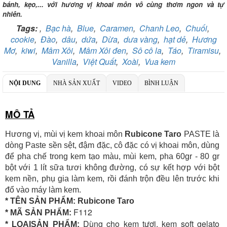
bánh, kẹo,... với hương vị khoai môn vô cùng thơm ngon và tự
Chủ TK:
CÔNG TY TNHH TADAVINA
nhiên.
Số TK:
069 1000 886 001
Tags:
,
Bạc hà
,
Blue
,
Caramen
,
Chanh Leo
,
Chuối
,
Ngân hàng TMCP Việt Nam Thịnh Vượng
cookie
,
Đào
,
dâu
,
dứa
,
Dừa
,
dưa vàng
,
hạt dẻ
,
Hương
Chi nhánh:
Chi nhánh VBbank Hà Nội
Mơ
,
kiwi
,
Mâm Xôi
,
Mâm Xôi đen
,
Sô cô la
,
Táo
,
Tiramisu
,
Chủ TK:
Nguyễn Văn Tuấn
Vanilla
,
Việt Quất
,
Xoài
,
Vua kem
Số TK:
222 899 001
Ngân hàng Ngoại thương Việt Nam
NỘI DUNG
NHÀ SẢN XUẤT
VIDEO
BÌNH LUẬN
Chi nhánh:
Chi nhánh Vietcombank Hà Nội
Chủ TK:
Nguyễn Văn Tuấn
Số TK:
1986 883 888
MÔ TẢ
Hương vị, mùi vị kem khoai môn
Rubicone Taro
PASTE là
dòng Paste sền sệt, đậm đặc, cô đặc có vị khoai môn, dùng
để pha chế trong kem tạo màu, mùi kem, pha 60gr - 80 gr
bột với 1 lít sữa tươi không đường, có sự kết hợp với bột
kem nền, phụ gia làm kem, rồi đánh trộn đều lên trước khi
đổ vào máy làm kem.
* TÊN SẢN PHẨM:
Rubicone Taro
F112
* MÃ SẢN PHẨM:
Dùng cho kem tươi, kem soft gelato
* LOẠISẢN PHẨM: