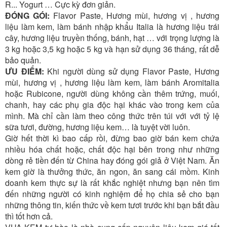
R... Yogurt … Cực kỳ đơn giản.
ĐÓNG GÓI:
Flavor Paste, Hương mùi, hương vị , hương
liệu làm kem, làm bánh nhập khẩu Italia là hương liệu trái
cây, hương liệu truyền thống, bánh, hạt … với trọng lượng là
3 kg hoặc 3,5 kg hoặc 5 kg và hạn sử dụng 36 tháng, rất dễ
bảo quản.
ƯU ĐIỂM:
Khi người dùng sử dụng Flavor Paste, Hương
mùi, hương vị , hương liệu làm kem, làm bánh Aromitalia
hoặc Rubicone, người dùng không cần thêm trứng, muối,
chanh, hay các phụ gia độc hại khác vào trong kem của
mình. Mà chỉ cần làm theo công thức trên túi với với tỷ lệ
sữa tươi, đường, hương liệu kem… là tuyệt vời luôn.
Giờ hết thời kì bao cấp rồi, đừng bao giờ bán kem chứa
nhiều hóa chất hoặc, chất độc hại bên trong như những
dòng rẻ tiền đến từ China hay đóng gói giả ở Việt Nam. Ăn
kem giờ là thưởng thức, ăn ngon, ăn sang cái mồm. Kinh
doanh kem thực sự là rất khắc nghiệt nhưng bạn nên tìm
đến những người có kinh nghiệm để họ chia sẻ cho bạn
những thông tin, kiến thức về kem tươi trước khi bạn bắt đầu
thì tốt hơn cả.